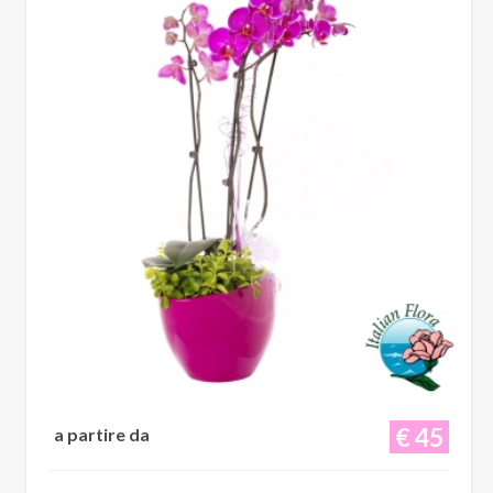
€ 45
a partire da