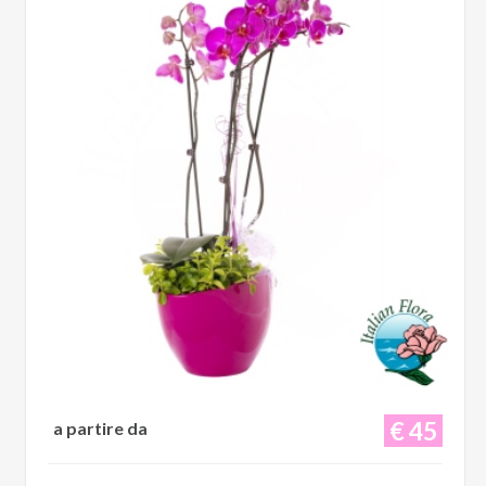
€ 45
a partire da