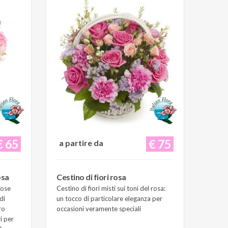
€ 65
€ 75
a partire da
osa
Cestino di fiori rosa
Rose
Cestino di fiori misti sui toni del rosa:
di
un tocco di particolare eleganza per
ro
occasioni veramente speciali
i per