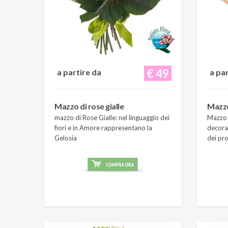
€ 49
a partire da
a pa
Mazzo di rose gialle
Mazzo
mazzo di Rose Gialle: nel linguaggio dei
Mazzo 
fiori e in Amore rappresentano la
decora
Gelosia
dei pro