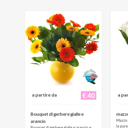
€ 40
a partire da
a pa
Bouquet di gerbere gialle e
mazzo 
Mazzo d
arancio
la pure
Bouquet di gerbere gialle e arancio e