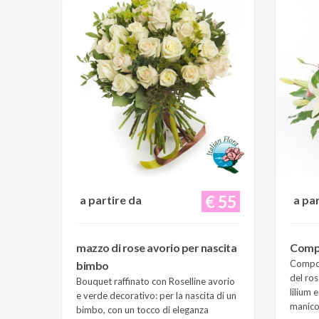
€ 55
a partire da
a pa
mazzo di rose avorio per nascita
Compo
Composi
bimbo
del ros
Bouquet raffinato con Roselline avorio
lilium 
e verde decorativo: per la nascita di un
manico 
bimbo, con un tocco di eleganza