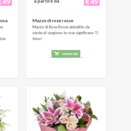
€ 49
€ 49
a partire da
rosa
Mazzo di rose rosse
un
Mazzo di Rose Rosse abbellito da
verde di stagione: le rose significano Ti
izia
Amo!