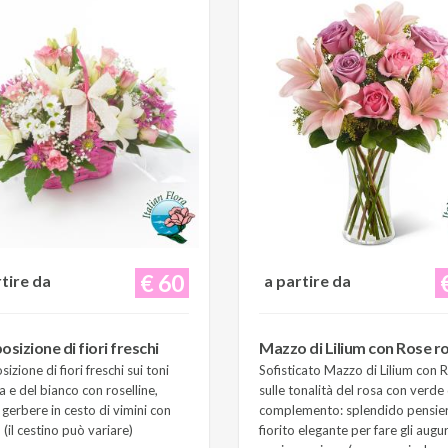
€ 60
rtire da
a partire da
sizione di fiori freschi
Mazzo di Lilium con Rose r
zione di fiori freschi sui toni
Sofisticato Mazzo di Lilium con 
a e del bianco con roselline,
sulle tonalità del rosa con verde 
e gerbere in cesto di vimini con
complemento: splendido pensie
(il cestino può variare)
fiorito elegante per fare gli augur