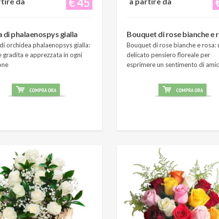
€ 45
rtire da
a partire da
a di phalaenospys gialla
Bouquet di rose bianche e 
di orchidea phalaenopsys gialla:
Bouquet di rose bianche e rosa: 
 gradita e apprezzata in ogni
delicato pensiero floreale per
one
esprimere un sentimento di amic