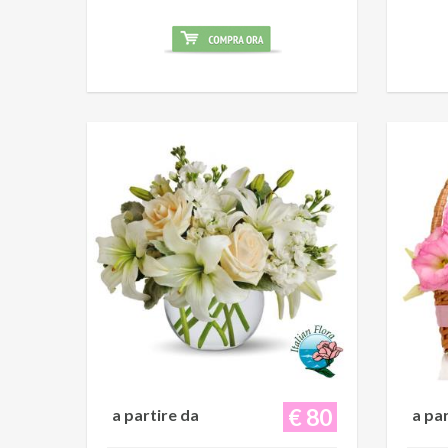
€ 80
a partire da
a pa