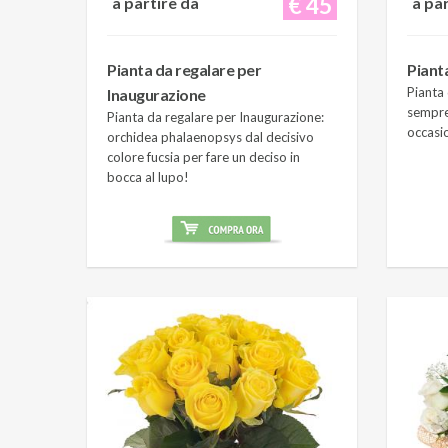
€ 45
a partire da
a pa
Pianta da regalare per
Piant
Pianta 
Inaugurazione
sempre
Pianta da regalare per Inaugurazione:
occasi
orchidea phalaenopsys dal decisivo
colore fucsia per fare un deciso in
bocca al lupo!