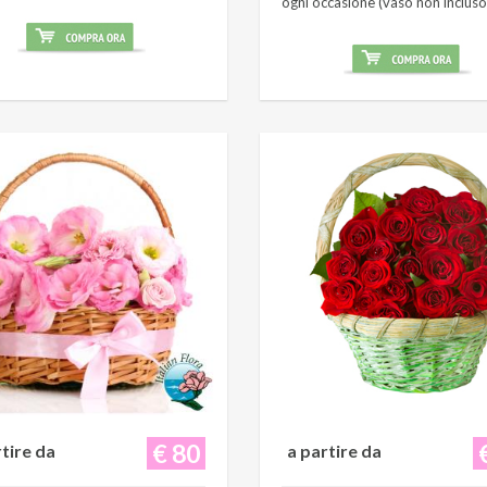
ogni occasione (vaso non incluso
€ 80
rtire da
a partire da