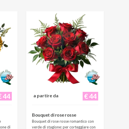
€ 44
€ 44
a partire da
Bouquet di rose rosse
e
Bouquet di rose rosse romantico con
ione di
verde di stagione: per corteggiare con