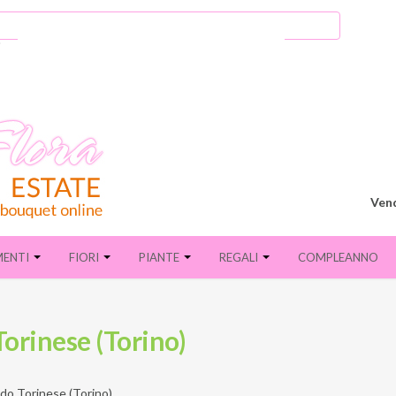
Vend
MENTI
FIORI
PIANTE
REGALI
COMPLEANNO
Torinese (Torino)
do Torinese (Torino)