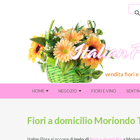
HOME
NEGOZIO
FIORI E VINO
SENTI
Fiori a domicilio Moriondo 
Italian Flora si occupa di
invio di
fiori a domicilio
a
Morion