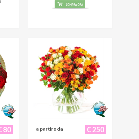
)
€ 80
€ 250
a partire da