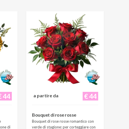
€ 44
€ 44
a partire da
Bouquet di rose rosse
e
Bouquet di rose rosse romantico con
ione di
verde di stagione: per corteggiare con