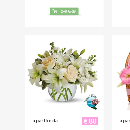
€ 80
a partire da
a pa