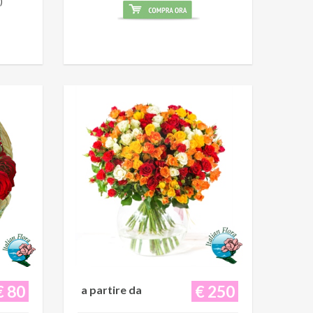
)
€ 80
€ 250
a partire da