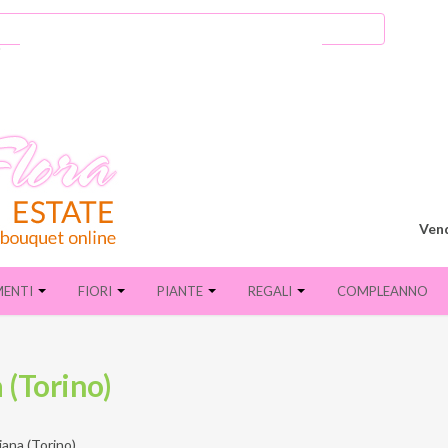
Vend
MENTI
FIORI
PIANTE
REGALI
COMPLEANNO
 (Torino)
iana (Torino)