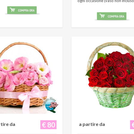
ogni occasione (vaso non incluso
€ 80
rtire da
a partire da