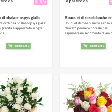
€ 45
rtire da
a partire da
a di phalaenospys gialla
Bouquet di rose bianche e 
di orchidea phalaenopsys gialla:
Bouquet di rose bianche e rosa: 
 gradita e apprezzata in ogni
delicato pensiero floreale per
one
esprimere un sentimento di amic