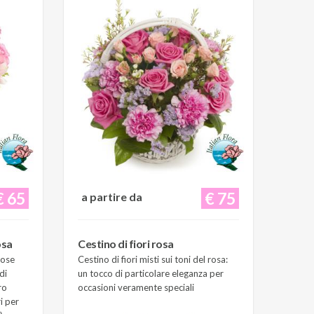
€ 65
€ 75
a partire da
osa
Cestino di fiori rosa
Rose
Cestino di fiori misti sui toni del rosa:
di
un tocco di particolare eleganza per
ro
occasioni veramente speciali
i per