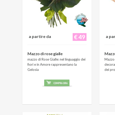
€ 49
a partire da
a pa
Mazzo di rose gialle
Mazzo
mazzo di Rose Gialle: nel linguaggio dei
Mazzo 
fiori e in Amore rappresentano la
decora
Gelosia
dei pro