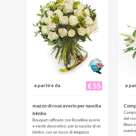
€ 55
a partire da
a pa
mazzo di rose avorio per nascita
Compo
Composi
bimbo
del ros
Bouquet raffinato con Roselline avorio
lilium 
e verde decorativo: per la nascita di un
manico 
bimbo, con un tocco di eleganza