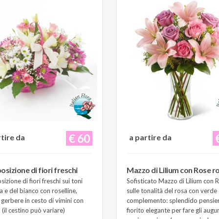
€ 60
rtire da
a partire da
sizione di fiori freschi
Mazzo di Lilium con Rose r
zione di fiori freschi sui toni
Sofisticato Mazzo di Lilium con 
a e del bianco con roselline,
sulle tonalità del rosa con verde 
e gerbere in cesto di vimini con
complemento: splendido pensie
(il cestino può variare)
fiorito elegante per fare gli augur