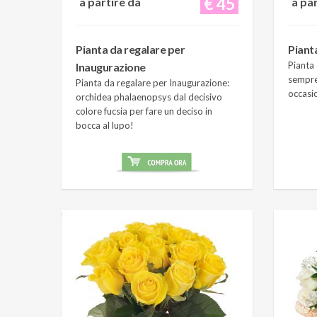
€ 45
a partire da
a pa
Pianta da regalare per
Piant
Pianta 
Inaugurazione
sempre
Pianta da regalare per Inaugurazione:
occasi
orchidea phalaenopsys dal decisivo
colore fucsia per fare un deciso in
bocca al lupo!