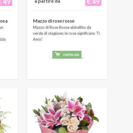
€ 49
€ 49
a partire da
rosa
Mazzo di rose rosse
un
Mazzo di Rose Rosse abbellito da
verde di stagione: le rose significano Ti
izia
Amo!