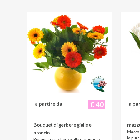
€ 40
a partire da
a pa
Bouquet di gerbere gialle e
mazzo 
Mazzo d
arancio
la pure
Bouquet di gerbere gialle e arancio e