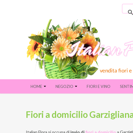
HOME
NEGOZIO
FIORI E VINO
SENTI
Fiori a domicilio Garzigliana
Italian Flora si occupa di
invio di
fiori a domicilio
a
Garzigl