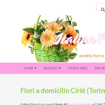
HOME
NEGOZIO
FIORI E VINO
SENTI
Fiori a domicilio Ciriè (Torin
Italian Flora si occupa di
invio di
fiori a domicilio
a
Ciriè (