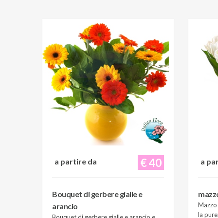
€ 40
a partire da
a pa
Bouquet di gerbere gialle e
mazzo 
Mazzo d
arancio
la pure
Bouquet di gerbere gialle e arancio e