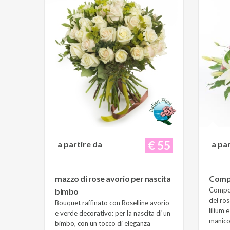
€ 55
a partire da
a pa
mazzo di rose avorio per nascita
Compo
Composi
bimbo
del ros
Bouquet raffinato con Roselline avorio
lilium 
e verde decorativo: per la nascita di un
manico 
bimbo, con un tocco di eleganza