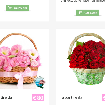
ogni occasione (vaso non incluso
€ 80
rtire da
a partire da