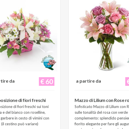
€ 60
rtire da
a partire da
sizione di fiori freschi
Mazzo di Lilium con Rose r
zione di fiori freschi sui toni
Sofisticato Mazzo di Lilium con 
a e del bianco con roselline,
sulle tonalità del rosa con verde 
e gerbere in cesto di vimini con
complemento: splendido pensie
(il cestino può variare)
fiorito elegante per fare gli augur