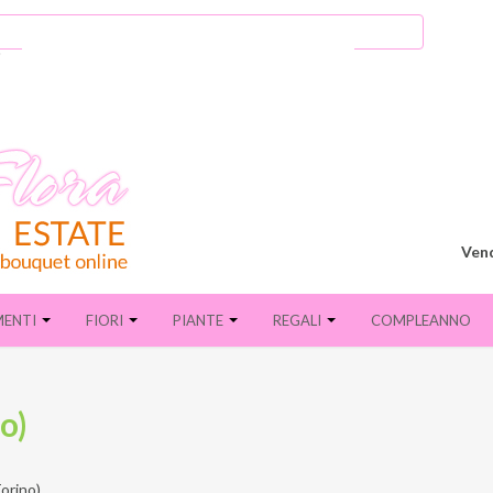
Vend
MENTI
FIORI
PIANTE
REGALI
COMPLEANNO
o)
Torino)