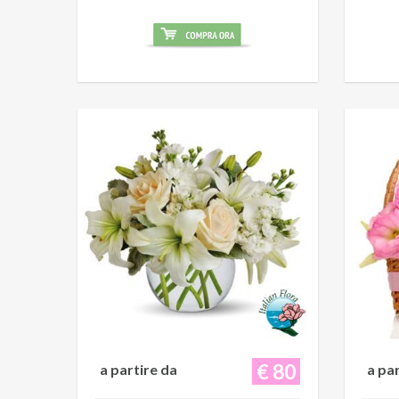
€ 80
a partire da
a pa