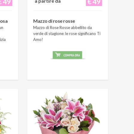
€ 49
€ 49
a partire da
rosa
Mazzo di rose rosse
un
Mazzo di Rose Rosse abbellito da
verde di stagione: le rose significano Ti
izia
Amo!