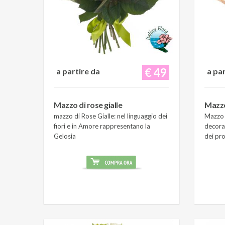
€ 49
a partire da
a pa
Mazzo di rose gialle
Mazzo
mazzo di Rose Gialle: nel linguaggio dei
Mazzo 
fiori e in Amore rappresentano la
decora
Gelosia
dei pro