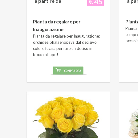
€ 45
a partire da
a pa
Pianta da regalare per
Piant
Pianta 
Inaugurazione
sempre
Pianta da regalare per Inaugurazione:
occasi
orchidea phalaenopsys dal decisivo
colore fucsia per fare un deciso in
bocca al lupo!