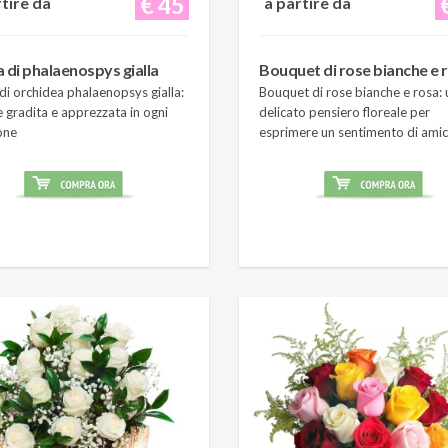
€ 45
rtire da
a partire da
a di phalaenospys gialla
Bouquet di rose bianche e 
di orchidea phalaenopsys gialla:
Bouquet di rose bianche e rosa: 
 gradita e apprezzata in ogni
delicato pensiero floreale per
one
esprimere un sentimento di amic