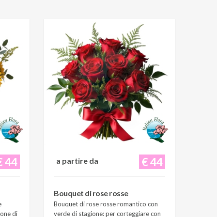
€ 44
€ 44
a partire da
Bouquet di rose rosse
e
Bouquet di rose rosse romantico con
ione di
verde di stagione: per corteggiare con