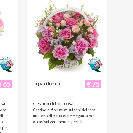
€ 65
€ 75
a partire da
osa
Cestino di fiori rosa
Rose
Cestino di fiori misti sui toni del rosa:
di
un tocco di particolare eleganza per
ro
occasioni veramente speciali
i per