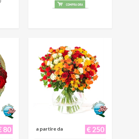
)
€ 80
€ 250
a partire da