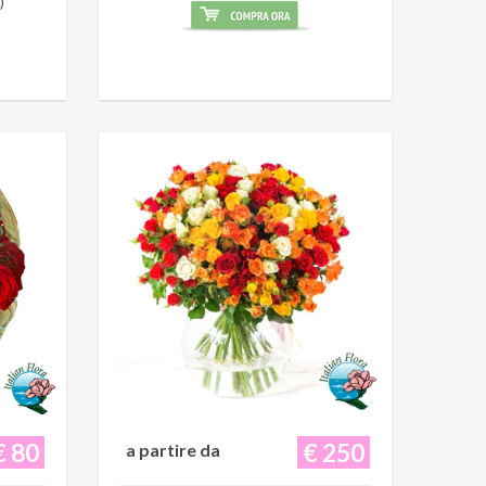
)
€ 80
€ 250
a partire da