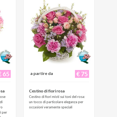
€ 65
€ 75
a partire da
osa
Cestino di fiori rosa
Rose
Cestino di fiori misti sui toni del rosa:
di
un tocco di particolare eleganza per
ro
occasioni veramente speciali
i per