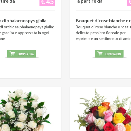
€ 45
rtire da
a partire da
a di phalaenospys gialla
Bouquet di rose bianche e 
di orchidea phalaenopsys gialla:
Bouquet di rose bianche e rosa: 
 gradita e apprezzata in ogni
delicato pensiero floreale per
one
esprimere un sentimento di amic