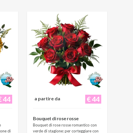
€ 44
€ 44
a partire da
Bouquet di rose rosse
e
Bouquet di rose rosse romantico con
ione di
verde di stagione: per corteggiare con