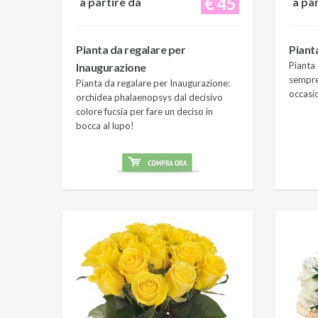
€ 45
a partire da
a pa
Pianta da regalare per
Piant
Pianta 
Inaugurazione
sempre
Pianta da regalare per Inaugurazione:
occasi
orchidea phalaenopsys dal decisivo
colore fucsia per fare un deciso in
bocca al lupo!