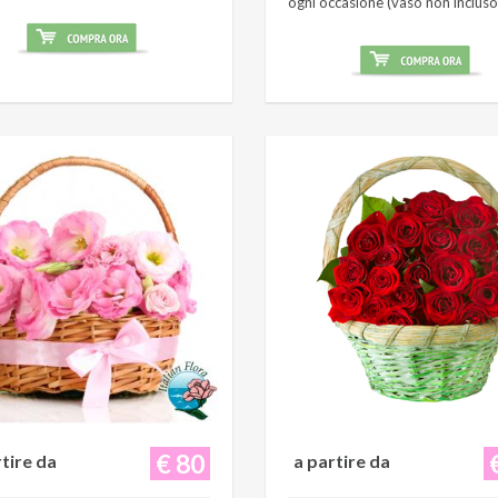
ogni occasione (vaso non incluso
€ 80
rtire da
a partire da