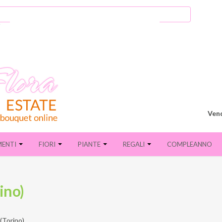
Vend
MENTI
FIORI
PIANTE
REGALI
COMPLEANNO
ino)
(Torino)