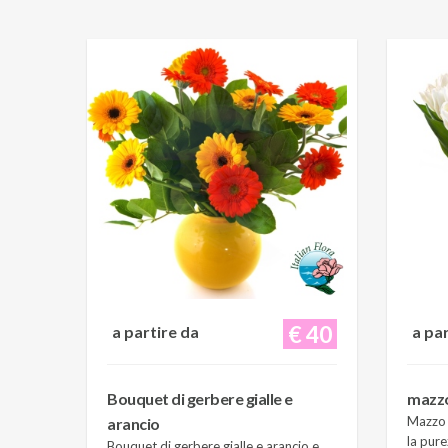
€ 40
a partire da
a pa
Bouquet di gerbere gialle e
mazzo 
Mazzo d
arancio
la pure
Bouquet di gerbere gialle e arancio e