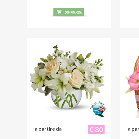
€ 80
a partire da
a pa