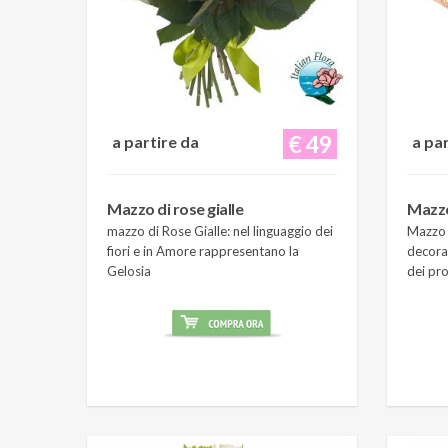
€ 49
a partire da
a pa
Mazzo di rose gialle
Mazzo
mazzo di Rose Gialle: nel linguaggio dei
Mazzo 
fiori e in Amore rappresentano la
decora
Gelosia
dei pro