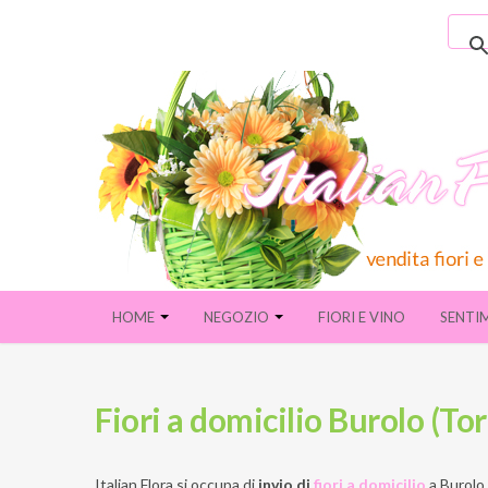
HOME
NEGOZIO
FIORI E VINO
SENTI
Fiori a domicilio Burolo (Tor
Italian Flora si occupa di
invio di
fiori a domicilio
a
Burolo 