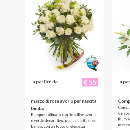
€ 55
a partire da
a pa
mazzo di rose avorio per nascita
Compo
Composi
bimbo
del ros
Bouquet raffinato con Roselline avorio
lilium 
e verde decorativo: per la nascita di un
manico 
bimbo, con un tocco di eleganza