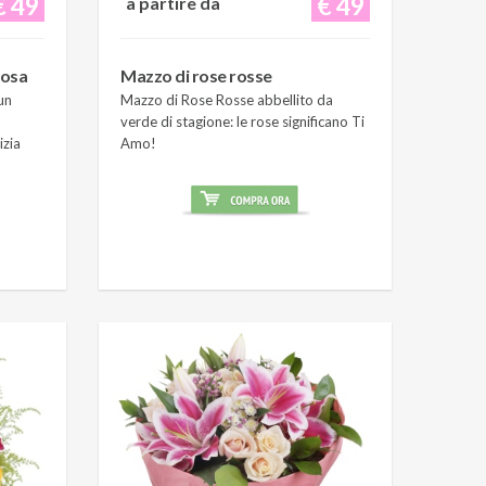
€ 49
€ 49
a partire da
rosa
Mazzo di rose rosse
un
Mazzo di Rose Rosse abbellito da
verde di stagione: le rose significano Ti
izia
Amo!