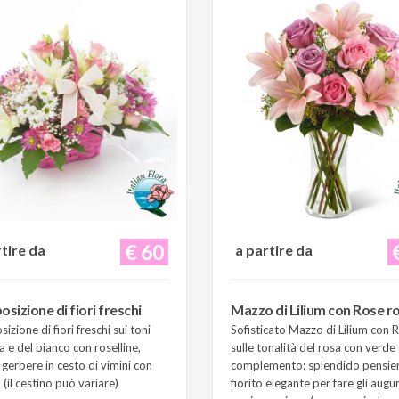
€ 60
rtire da
a partire da
sizione di fiori freschi
Mazzo di Lilium con Rose r
zione di fiori freschi sui toni
Sofisticato Mazzo di Lilium con 
a e del bianco con roselline,
sulle tonalità del rosa con verde 
e gerbere in cesto di vimini con
complemento: splendido pensie
(il cestino può variare)
fiorito elegante per fare gli augur