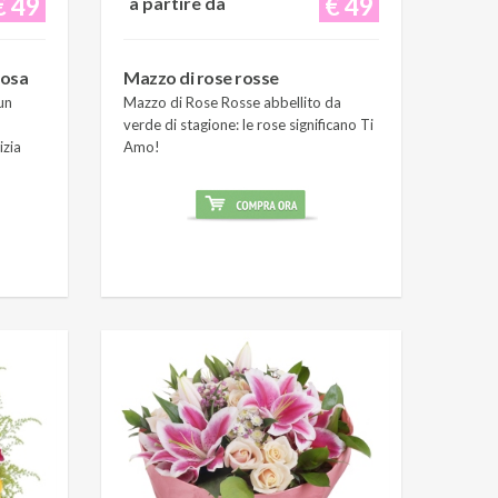
€ 49
€ 49
a partire da
rosa
Mazzo di rose rosse
un
Mazzo di Rose Rosse abbellito da
verde di stagione: le rose significano Ti
izia
Amo!