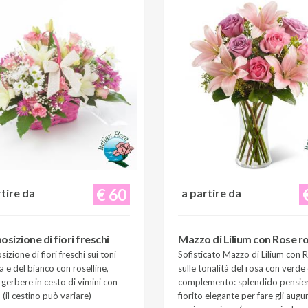
€ 60
rtire da
a partire da
sizione di fiori freschi
Mazzo di Lilium con Rose r
zione di fiori freschi sui toni
Sofisticato Mazzo di Lilium con 
a e del bianco con roselline,
sulle tonalità del rosa con verde 
e gerbere in cesto di vimini con
complemento: splendido pensie
(il cestino può variare)
fiorito elegante per fare gli augur