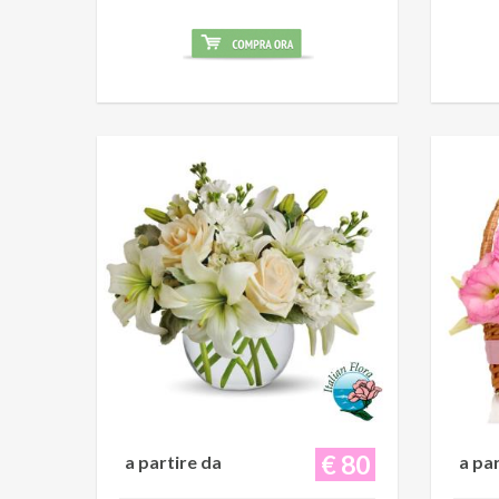
€ 80
a partire da
a pa