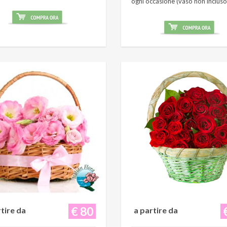
ogni occasione (vaso non incluso
€ 80
rtire da
a partire da