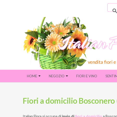
HOME
NEGOZIO
FIORI E VINO
SENTI
Fiori a domicilio Bosconero 
Italian Flora si occupa di
invio di
fiori a domicilio
a
Boscon