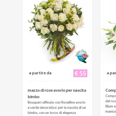
€ 55
a partire da
a pa
mazzo di rose avorio per nascita
Compo
Composi
bimbo
del ros
Bouquet raffinato con Roselline avorio
lilium 
e verde decorativo: per la nascita di un
manico 
bimbo, con un tocco di eleganza