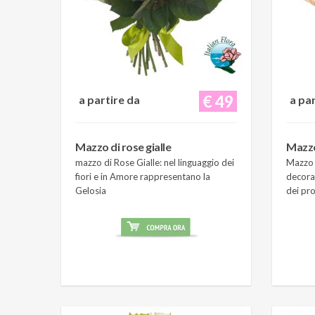
€ 49
a partire da
a pa
Mazzo di rose gialle
Mazzo
mazzo di Rose Gialle: nel linguaggio dei
Mazzo 
fiori e in Amore rappresentano la
decora
Gelosia
dei pro