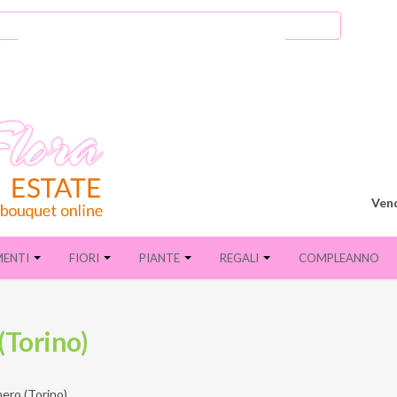
Vend
MENTI
FIORI
PIANTE
REGALI
COMPLEANNO
(Torino)
ero (Torino)