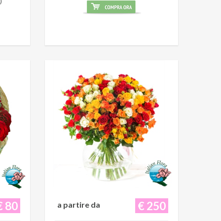
)
€ 80
€ 250
a partire da