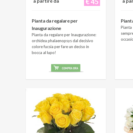
€ 45
a partire da
a pa
Pianta da regalare per
Piant
Pianta 
Inaugurazione
sempre
Pianta da regalare per Inaugurazione:
occasi
orchidea phalaenopsys dal decisivo
colore fucsia per fare un deciso in
bocca al lupo!