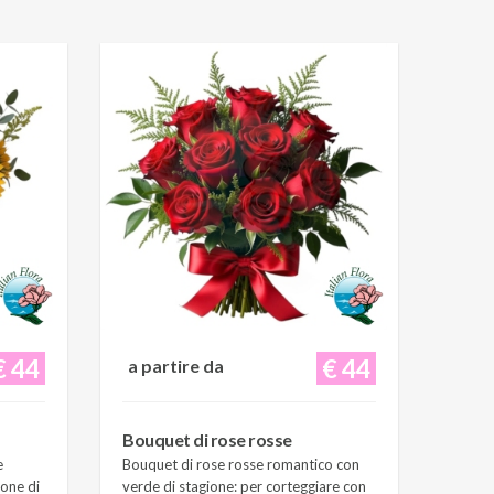
€ 44
€ 44
a partire da
Bouquet di rose rosse
e
Bouquet di rose rosse romantico con
ione di
verde di stagione: per corteggiare con