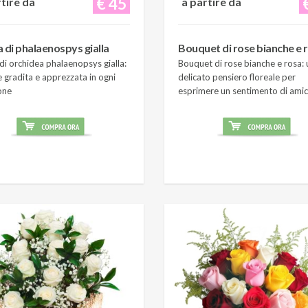
€ 45
rtire da
a partire da
a di phalaenospys gialla
Bouquet di rose bianche e 
di orchidea phalaenopsys gialla:
Bouquet di rose bianche e rosa: 
 gradita e apprezzata in ogni
delicato pensiero floreale per
one
esprimere un sentimento di amic