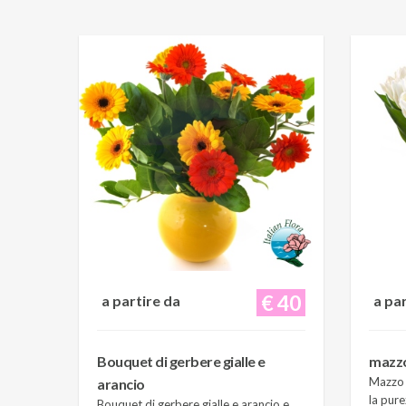
€ 40
a partire da
a pa
Bouquet di gerbere gialle e
mazzo 
Mazzo d
arancio
la pure
Bouquet di gerbere gialle e arancio e