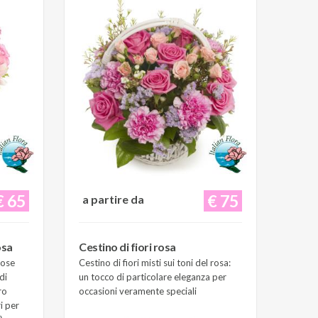
€ 65
€ 75
a partire da
osa
Cestino di fiori rosa
Rose
Cestino di fiori misti sui toni del rosa:
di
un tocco di particolare eleganza per
ro
occasioni veramente speciali
i per