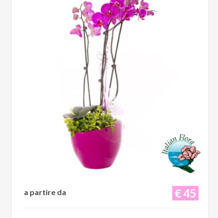
€ 45
a partire da