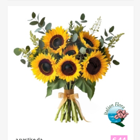
€ 44
a partire da