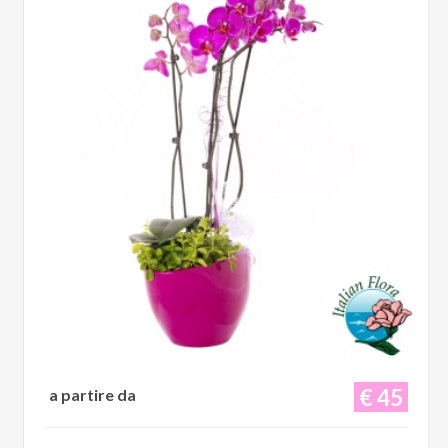
€ 45
a partire da