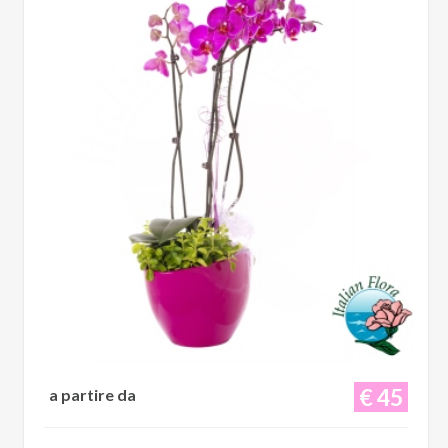
€ 45
a partire da