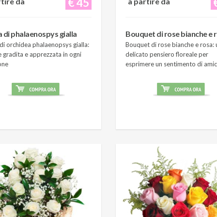
€ 45
rtire da
a partire da
a di phalaenospys gialla
Bouquet di rose bianche e 
di orchidea phalaenopsys gialla:
Bouquet di rose bianche e rosa: 
 gradita e apprezzata in ogni
delicato pensiero floreale per
one
esprimere un sentimento di amic