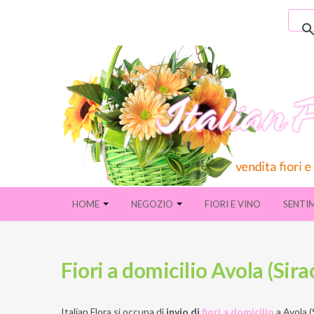
HOME
NEGOZIO
FIORI E VINO
SENTI
Fiori a domicilio Avola (Sira
Italian Flora si occupa di
invio di
fiori a domicilio
a
Avola (