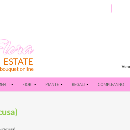
Vend
MENTI
FIORI
PIANTE
REGALI
COMPLEANNO
cusa)
Siracusa)