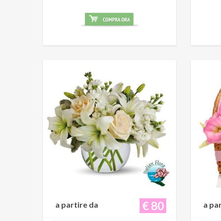
€ 80
a partire da
a pa