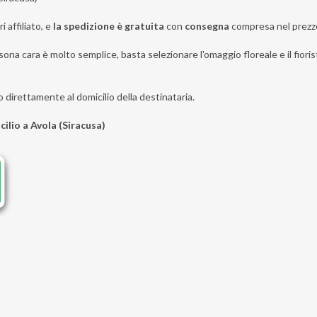
i affiliato, e
la spedizione è gratuita
con
consegna
compresa nel prezz
ona cara è molto semplice, basta selezionare l'omaggio floreale e il fiorist
o direttamente al domicilio della destinataria.
cilio a Avola (Siracusa)