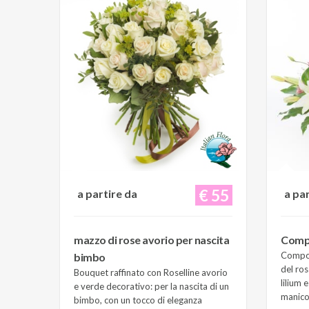
€ 55
a partire da
a pa
mazzo di rose avorio per nascita
Compo
Composi
bimbo
del ros
Bouquet raffinato con Roselline avorio
lilium 
e verde decorativo: per la nascita di un
manico 
bimbo, con un tocco di eleganza