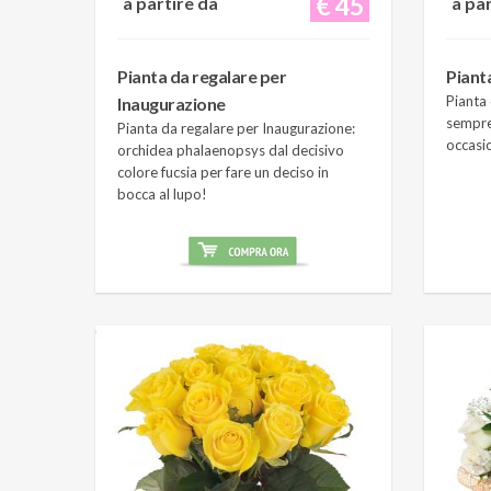
€ 45
a partire da
a pa
Pianta da regalare per
Piant
Pianta 
Inaugurazione
sempre
Pianta da regalare per Inaugurazione:
occasi
orchidea phalaenopsys dal decisivo
colore fucsia per fare un deciso in
bocca al lupo!