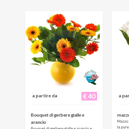
€ 40
a partire da
a pa
Bouquet di gerbere gialle e
mazzo 
Mazzo d
arancio
la pure
Bouquet di gerbere gialle e arancio e