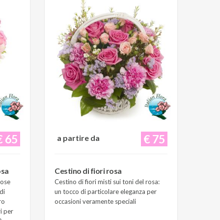
€ 65
€ 75
a partire da
osa
Cestino di fiori rosa
Rose
Cestino di fiori misti sui toni del rosa:
di
un tocco di particolare eleganza per
ro
occasioni veramente speciali
i per