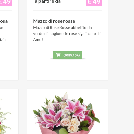
€ 49
€ 49
a partire da
rosa
Mazzo di rose rosse
un
Mazzo di Rose Rosse abbellito da
verde di stagione: le rose significano Ti
izia
Amo!