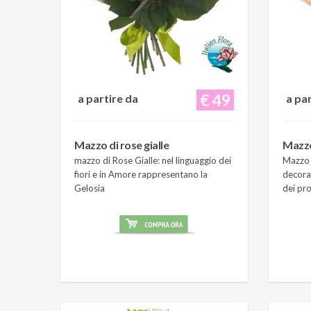
€ 49
a partire da
a pa
Mazzo di rose gialle
Mazzo
mazzo di Rose Gialle: nel linguaggio dei
Mazzo 
fiori e in Amore rappresentano la
decora
Gelosia
dei pro