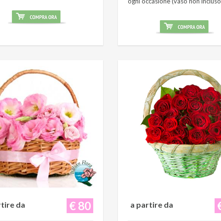
ogni occasione (vaso non incluso
€ 80
rtire da
a partire da