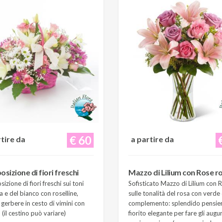
€ 60
rtire da
a partire da
sizione di fiori freschi
Mazzo di Lilium con Rose r
zione di fiori freschi sui toni
Sofisticato Mazzo di Lilium con 
a e del bianco con roselline,
sulle tonalità del rosa con verde 
e gerbere in cesto di vimini con
complemento: splendido pensie
(il cestino può variare)
fiorito elegante per fare gli augur