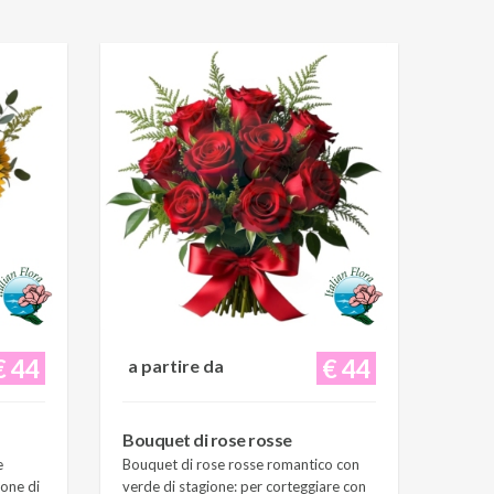
€ 44
€ 44
a partire da
Bouquet di rose rosse
e
Bouquet di rose rosse romantico con
ione di
verde di stagione: per corteggiare con