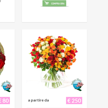
)
€ 80
€ 250
a partire da