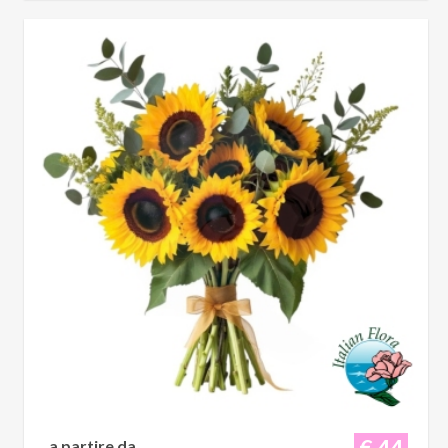
€ 44
a partire da