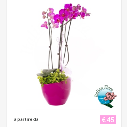
€ 45
a partire da