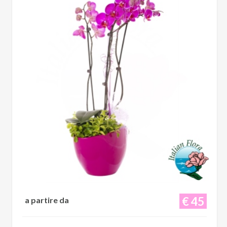
€ 45
a partire da