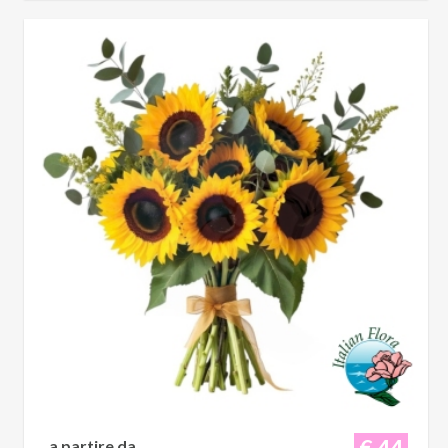
€ 44
a partire da