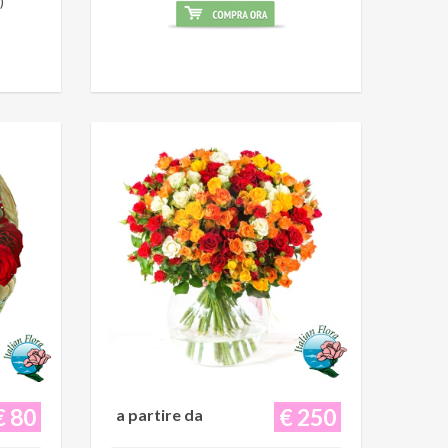
)
€ 80
€ 250
a partire da