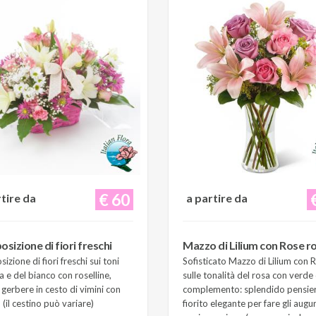
€ 60
rtire da
a partire da
sizione di fiori freschi
Mazzo di Lilium con Rose r
zione di fiori freschi sui toni
Sofisticato Mazzo di Lilium con 
a e del bianco con roselline,
sulle tonalità del rosa con verde 
e gerbere in cesto di vimini con
complemento: splendido pensie
(il cestino può variare)
fiorito elegante per fare gli augur