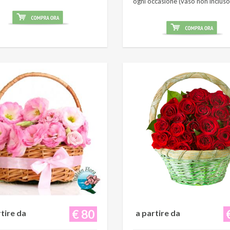
ogni occasione (vaso non incluso
€ 80
rtire da
a partire da