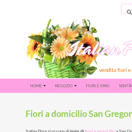
HOME
NEGOZIO
FIORI E VINO
SENTI
Fiori a domicilio San Grego
Italian Flora si occupa di
invio di
fiori a domicilio
a
San Gr