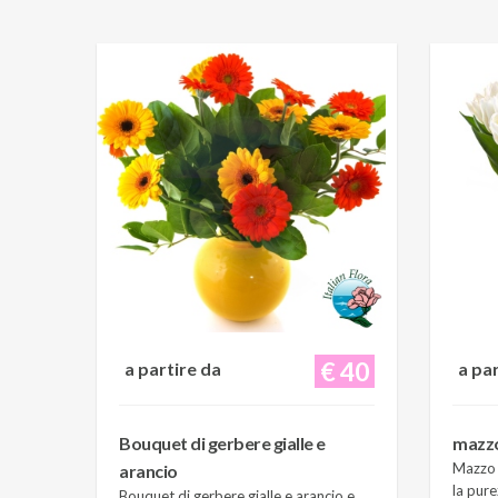
€ 40
a partire da
a pa
Bouquet di gerbere gialle e
mazzo 
Mazzo d
arancio
la pure
Bouquet di gerbere gialle e arancio e