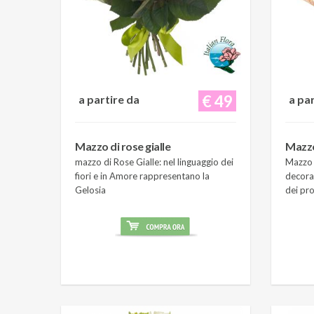
€ 49
a partire da
a pa
Mazzo di rose gialle
Mazzo
mazzo di Rose Gialle: nel linguaggio dei
Mazzo 
fiori e in Amore rappresentano la
decora
Gelosia
dei pro