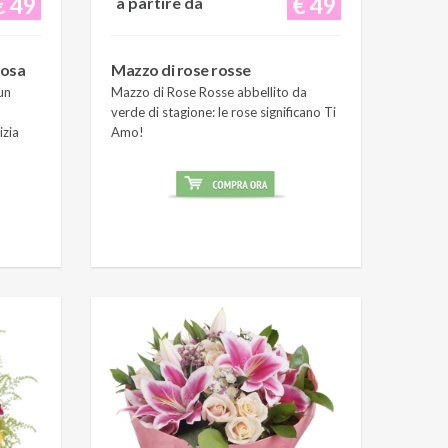
€ 49
€ 49
a partire da
rosa
Mazzo di rose rosse
un
Mazzo di Rose Rosse abbellito da
verde di stagione: le rose significano Ti
izia
Amo!