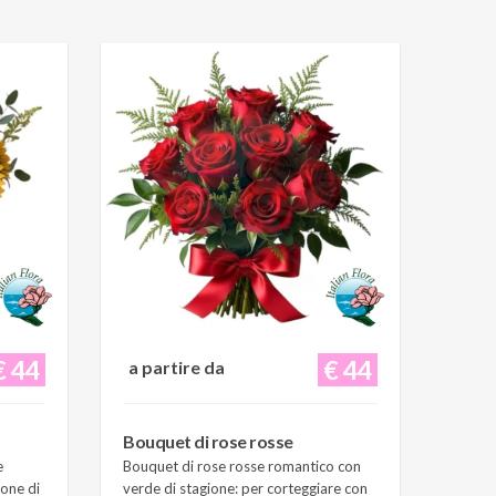
€ 44
€ 44
a partire da
Bouquet di rose rosse
e
Bouquet di rose rosse romantico con
ione di
verde di stagione: per corteggiare con