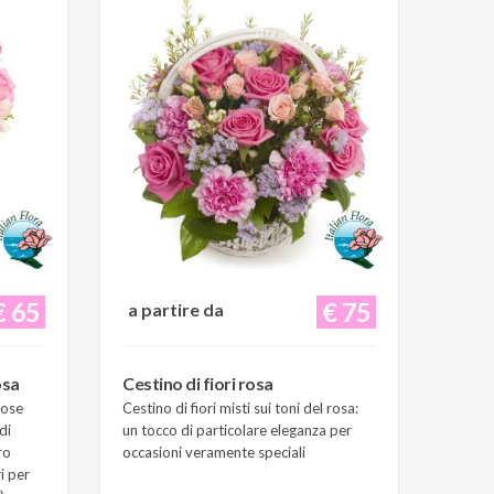
€ 65
€ 75
a partire da
osa
Cestino di fiori rosa
Rose
Cestino di fiori misti sui toni del rosa:
di
un tocco di particolare eleganza per
ro
occasioni veramente speciali
i per