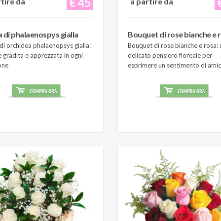
€ 45
rtire da
a partire da
a di phalaenospys gialla
Bouquet di rose bianche e 
di orchidea phalaenopsys gialla:
Bouquet di rose bianche e rosa: 
 gradita e apprezzata in ogni
delicato pensiero floreale per
one
esprimere un sentimento di amic