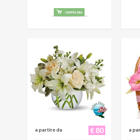
€ 80
a partire da
a pa