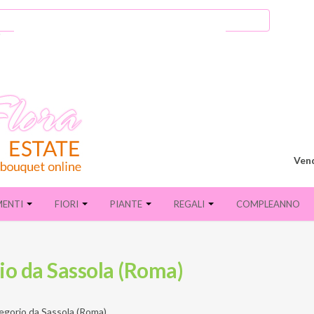
Vend
MENTI
FIORI
PIANTE
REGALI
COMPLEANNO
rio da Sassola (Roma)
egorio da Sassola (Roma)