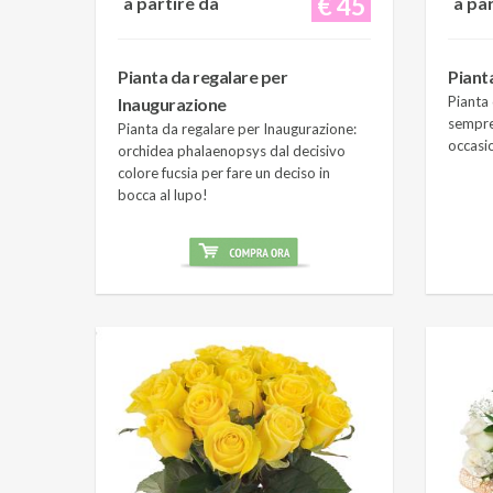
€ 45
a partire da
a pa
Pianta da regalare per
Piant
Pianta 
Inaugurazione
sempre
Pianta da regalare per Inaugurazione:
occasi
orchidea phalaenopsys dal decisivo
colore fucsia per fare un deciso in
bocca al lupo!