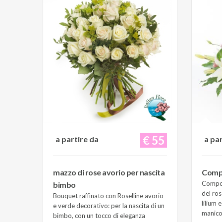
€ 55
a partire da
a pa
mazzo di rose avorio per nascita
Compo
Composi
bimbo
del ros
Bouquet raffinato con Roselline avorio
lilium 
e verde decorativo: per la nascita di un
manico 
bimbo, con un tocco di eleganza