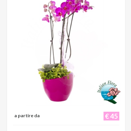
€ 45
a partire da