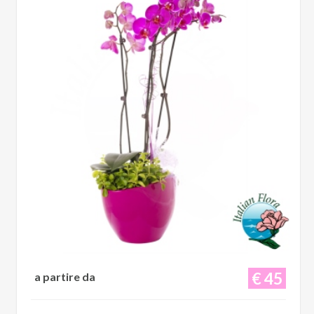
€ 45
a partire da