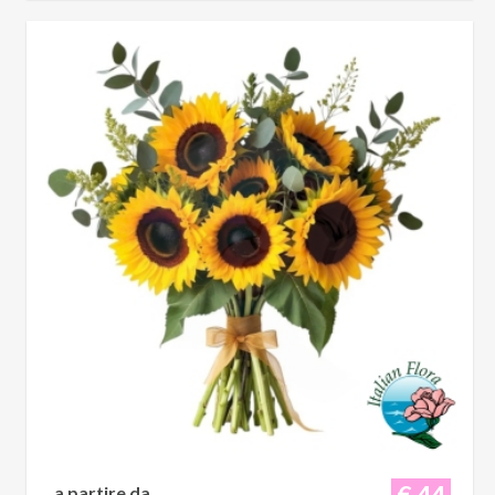
€ 44
a partire da