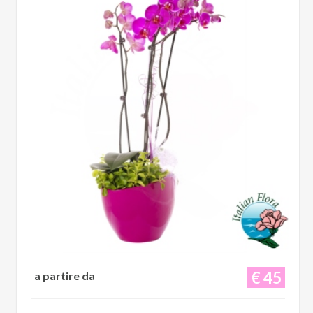
€ 45
a partire da