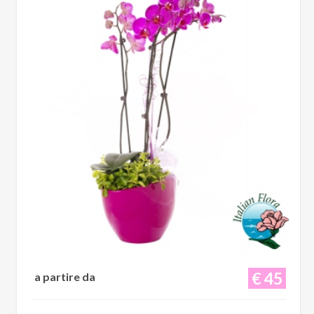
€ 45
a partire da