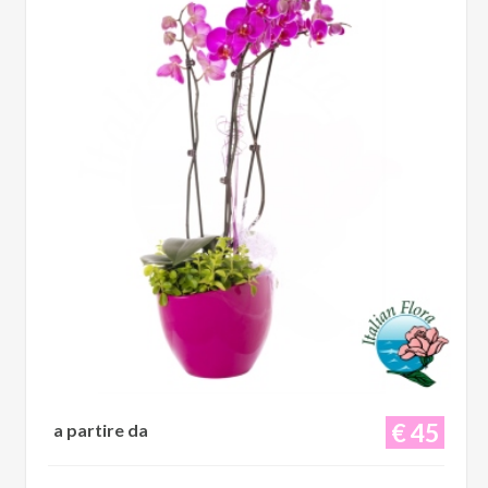
€ 45
a partire da