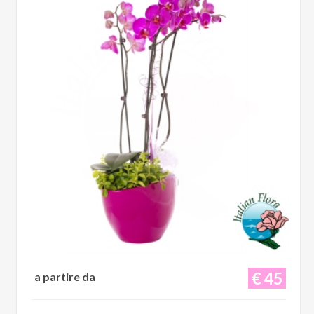
€ 45
a partire da