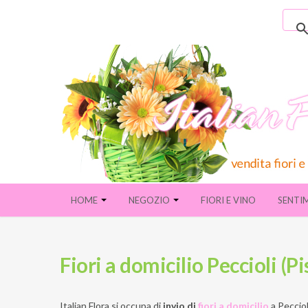
HOME
NEGOZIO
FIORI E VINO
SENTI
Fiori a domicilio Peccioli (Pi
Italian Flora si occupa di
invio di
fiori a domicilio
a
Pecciol