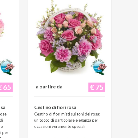
€ 65
€ 75
a partire da
osa
Cestino di fiori rosa
Rose
Cestino di fiori misti sui toni del rosa:
di
un tocco di particolare eleganza per
ro
occasioni veramente speciali
i per