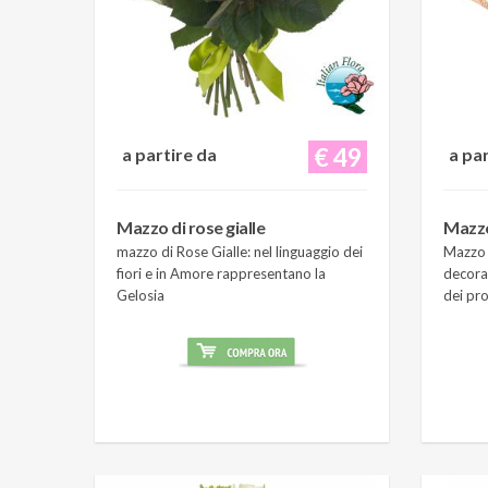
€ 49
a partire da
a pa
Mazzo di rose gialle
Mazzo
mazzo di Rose Gialle: nel linguaggio dei
Mazzo 
fiori e in Amore rappresentano la
decora
Gelosia
dei pro