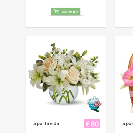
€ 80
a partire da
a pa