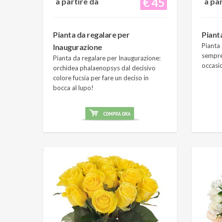
€ 45
a partire da
a pa
Pianta da regalare per
Piant
Pianta 
Inaugurazione
sempre
Pianta da regalare per Inaugurazione:
occasi
orchidea phalaenopsys dal decisivo
colore fucsia per fare un deciso in
bocca al lupo!