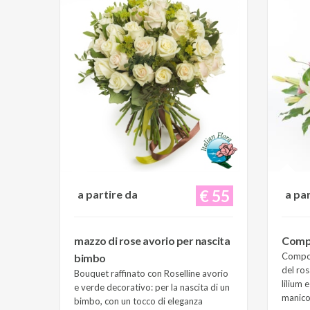
€ 55
a partire da
a pa
mazzo di rose avorio per nascita
Compo
Composi
bimbo
del ros
Bouquet raffinato con Roselline avorio
lilium 
e verde decorativo: per la nascita di un
manico 
bimbo, con un tocco di eleganza