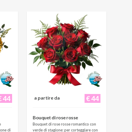
€ 44
€ 44
a partire da
Bouquet di rose rosse
e
Bouquet di rose rosse romantico con
ione di
verde di stagione: per corteggiare con