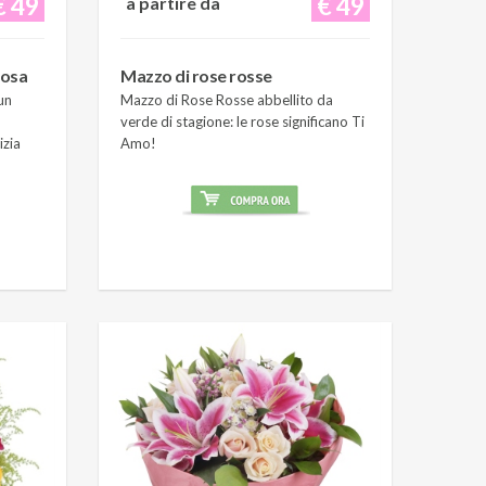
€ 49
€ 49
a partire da
rosa
Mazzo di rose rosse
un
Mazzo di Rose Rosse abbellito da
verde di stagione: le rose significano Ti
izia
Amo!