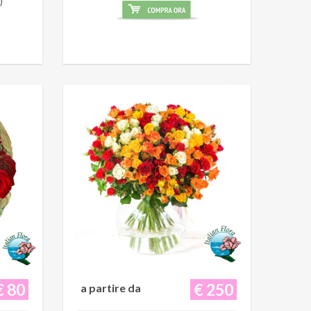
)
€ 80
€ 250
a partire da