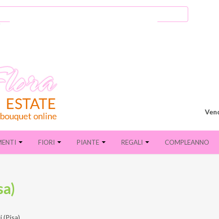
Vend
MENTI
FIORI
PIANTE
REGALI
COMPLEANNO
sa)
i (Pisa)