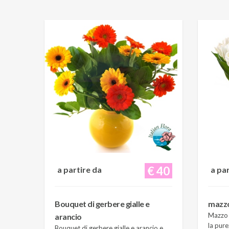
€ 40
a partire da
a pa
Bouquet di gerbere gialle e
mazzo 
Mazzo d
arancio
la pure
Bouquet di gerbere gialle e arancio e