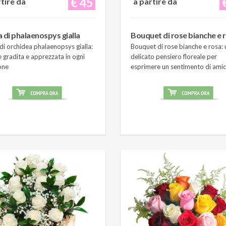
€ 45
rtire da
a partire da
a di phalaenospys gialla
Bouquet di rose bianche e 
di orchidea phalaenopsys gialla:
Bouquet di rose bianche e rosa: 
 gradita e apprezzata in ogni
delicato pensiero floreale per
one
esprimere un sentimento di amic