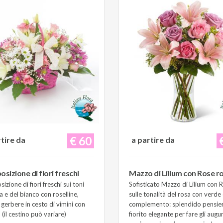
€ 60
rtire da
a partire da
sizione di fiori freschi
Mazzo di Lilium con Rose r
zione di fiori freschi sui toni
Sofisticato Mazzo di Lilium con 
a e del bianco con roselline,
sulle tonalità del rosa con verde 
e gerbere in cesto di vimini con
complemento: splendido pensie
(il cestino può variare)
fiorito elegante per fare gli augur