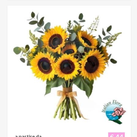
€ 44
a partire da