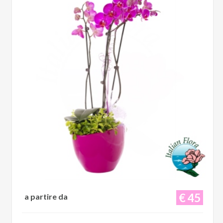
€ 45
a partire da