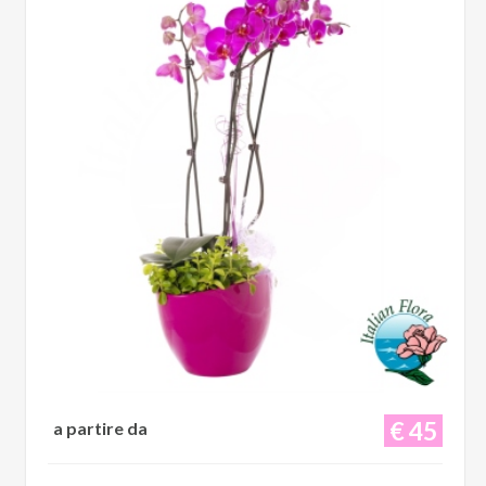
€ 45
a partire da