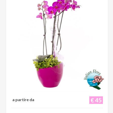
€ 45
a partire da