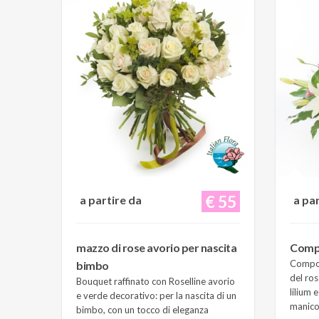
€ 55
a partire da
a pa
mazzo di rose avorio per nascita
Compo
Composi
bimbo
del ros
Bouquet raffinato con Roselline avorio
lilium 
e verde decorativo: per la nascita di un
manico 
bimbo, con un tocco di eleganza