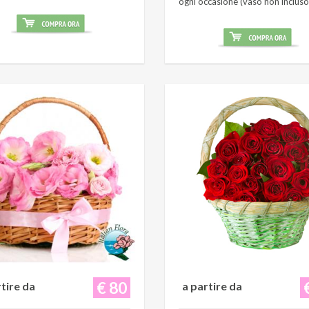
ogni occasione (vaso non incluso
€ 80
rtire da
a partire da