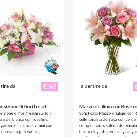
€ 60
rtire da
a partire da
sizione di fiori freschi
Mazzo di Lilium con Rose r
zione di fiori freschi sui toni
Sofisticato Mazzo di Lilium con 
a e del bianco con roselline,
sulle tonalità del rosa con verde 
e gerbere in cesto di vimini con
complemento: splendido pensie
(il cestino può variare)
fiorito elegante per fare gli augur