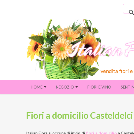
HOME
NEGOZIO
FIORI E VINO
SENTI
Fiori a domicilio Casteldelc
Italian Flora si occupa di
invio di
fiori a domicilio
a
Casteld