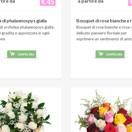
€ 45
rtire da
a partire da
a di phalaenospys gialla
Bouquet di rose bianche e 
di orchidea phalaenopsys gialla:
Bouquet di rose bianche e rosa: 
 gradita e apprezzata in ogni
delicato pensiero floreale per
one
esprimere un sentimento di amic