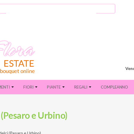
Vend
MENTI
FIORI
PIANTE
REGALI
COMPLEANNO
i (Pesaro e Urbino)
elci (Pesaro e Urbino)