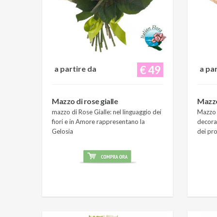
€ 49
a partire da
a pa
Mazzo di rose gialle
Mazzo
mazzo di Rose Gialle: nel linguaggio dei
Mazzo 
fiori e in Amore rappresentano la
decora
Gelosia
dei pro