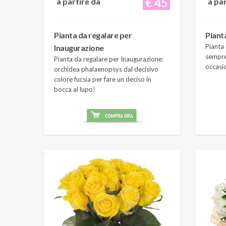
€ 45
a partire da
a pa
Pianta da regalare per
Piant
Pianta 
Inaugurazione
sempre
Pianta da regalare per Inaugurazione:
occasi
orchidea phalaenopsys dal decisivo
colore fucsia per fare un deciso in
bocca al lupo!