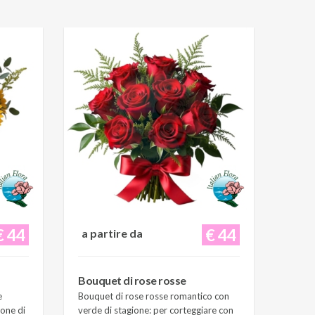
€ 44
€ 44
a partire da
Bouquet di rose rosse
e
Bouquet di rose rosse romantico con
ione di
verde di stagione: per corteggiare con