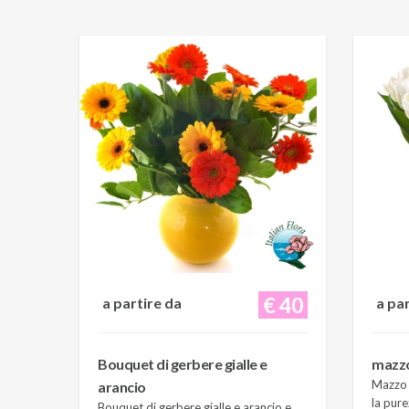
€ 40
a partire da
a pa
Bouquet di gerbere gialle e
mazzo 
Mazzo d
arancio
la pure
Bouquet di gerbere gialle e arancio e