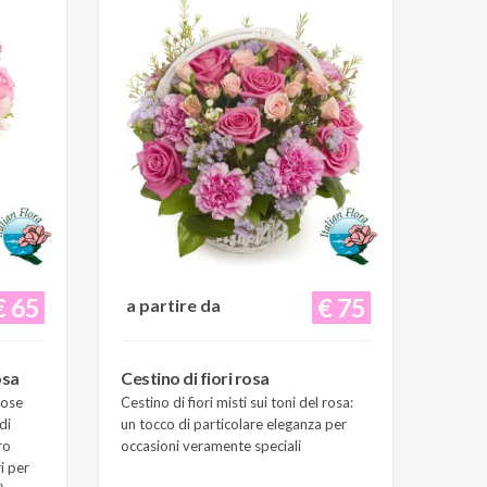
€ 65
€ 75
a partire da
osa
Cestino di fiori rosa
Rose
Cestino di fiori misti sui toni del rosa:
di
un tocco di particolare eleganza per
ro
occasioni veramente speciali
i per