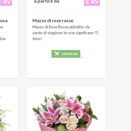
€ 49
€ 49
a partire da
rosa
Mazzo di rose rosse
un
Mazzo di Rose Rosse abbellito da
verde di stagione: le rose significano Ti
izia
Amo!