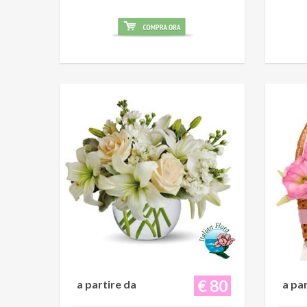
€ 80
a partire da
a pa