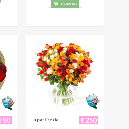
)
€ 80
€ 250
a partire da