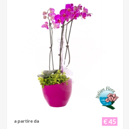
€ 45
a partire da