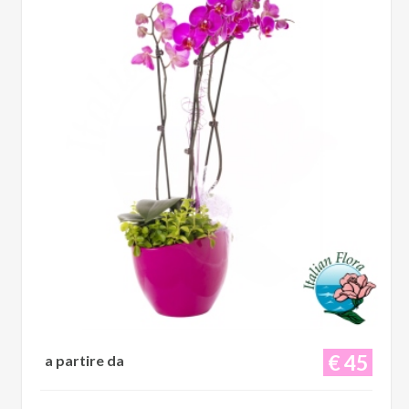
€ 45
a partire da