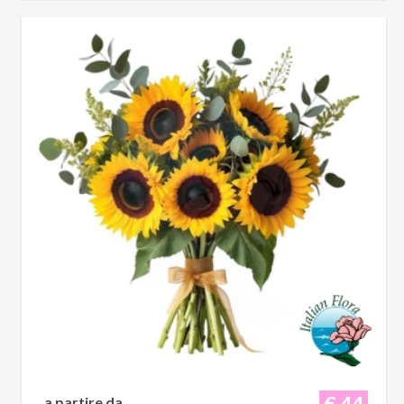
€ 44
a partire da