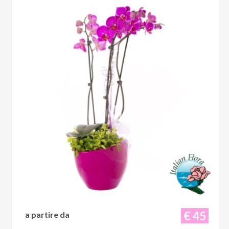
€ 45
a partire da