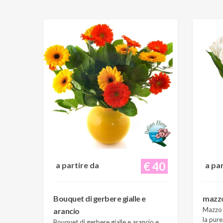
€ 40
a partire da
a pa
Bouquet di gerbere gialle e
mazzo 
Mazzo d
arancio
la pure
Bouquet di gerbere gialle e arancio e