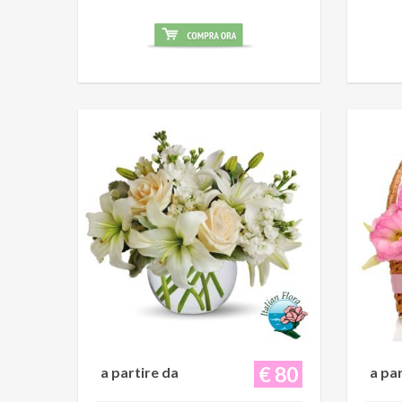
€ 80
a partire da
a pa