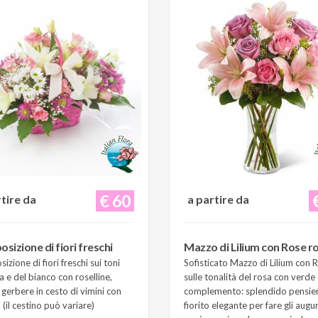
€ 60
rtire da
a partire da
sizione di fiori freschi
Mazzo di Lilium con Rose r
zione di fiori freschi sui toni
Sofisticato Mazzo di Lilium con 
a e del bianco con roselline,
sulle tonalità del rosa con verde 
e gerbere in cesto di vimini con
complemento: splendido pensie
(il cestino può variare)
fiorito elegante per fare gli augur