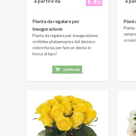
€ 45
a partire da
a pa
Pianta da regalare per
Piant
Pianta 
Inaugurazione
sempre
Pianta da regalare per Inaugurazione:
occasi
orchidea phalaenopsys dal decisivo
colore fucsia per fare un deciso in
bocca al lupo!