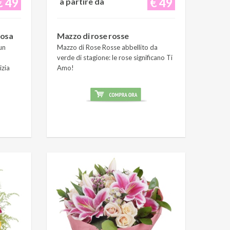
€ 49
€ 49
a partire da
rosa
Mazzo di rose rosse
un
Mazzo di Rose Rosse abbellito da
verde di stagione: le rose significano Ti
izia
Amo!