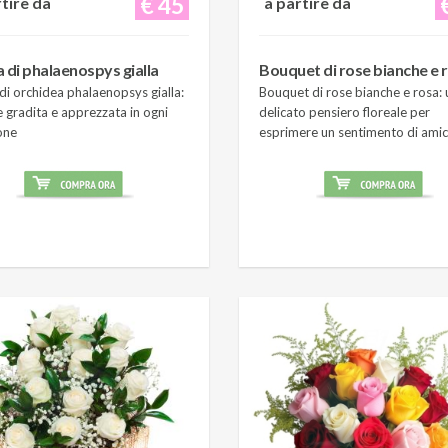
€ 45
rtire da
a partire da
a di phalaenospys gialla
Bouquet di rose bianche e 
di orchidea phalaenopsys gialla:
Bouquet di rose bianche e rosa: 
 gradita e apprezzata in ogni
delicato pensiero floreale per
one
esprimere un sentimento di amic