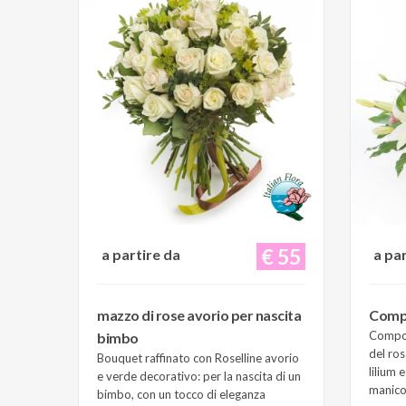
€ 55
a partire da
a pa
mazzo di rose avorio per nascita
Compo
Composi
bimbo
del ros
Bouquet raffinato con Roselline avorio
lilium 
e verde decorativo: per la nascita di un
manico 
bimbo, con un tocco di eleganza