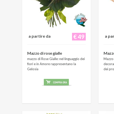
€ 49
a partire da
a pa
Mazzo di rose gialle
Mazzo
mazzo di Rose Gialle: nel linguaggio dei
Mazzo 
fiori e in Amore rappresentano la
decora
Gelosia
dei pro