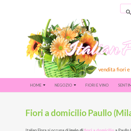
HOME
NEGOZIO
FIORI E VINO
SENTI
Fiori a domicilio Paullo (Mil
Italian Flora si occupa di
invio di
fiori a domicilio
a
Paullo 