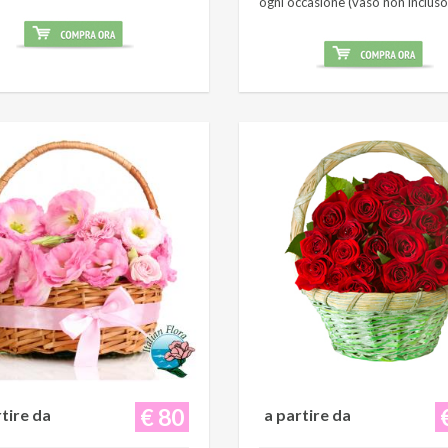
ogni occasione (vaso non incluso
€ 80
rtire da
a partire da