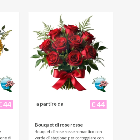
€ 44
€ 44
a partire da
Bouquet di rose rosse
e
Bouquet di rose rosse romantico con
ione di
verde di stagione: per corteggiare con