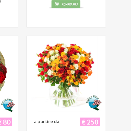
)
€ 80
€ 250
a partire da