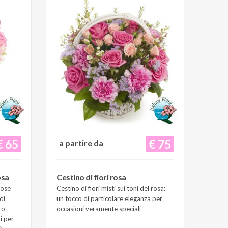
€ 65
€ 75
a partire da
osa
Cestino di fiori rosa
Rose
Cestino di fiori misti sui toni del rosa:
di
un tocco di particolare eleganza per
ro
occasioni veramente speciali
i per