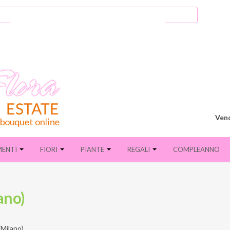
Vend
MENTI
FIORI
PIANTE
REGALI
COMPLEANNO
ano)
(Milano)