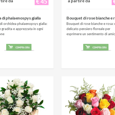
€ 45
rtire da
a partire da
a di phalaenospys gialla
Bouquet di rose bianche e 
di orchidea phalaenopsys gialla:
Bouquet di rose bianche e rosa: 
 gradita e apprezzata in ogni
delicato pensiero floreale per
one
esprimere un sentimento di amic