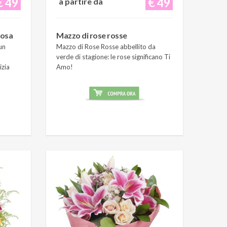
€ 49
€ 49
a partire da
rosa
Mazzo di rose rosse
un
Mazzo di Rose Rosse abbellito da
verde di stagione: le rose significano Ti
izia
Amo!