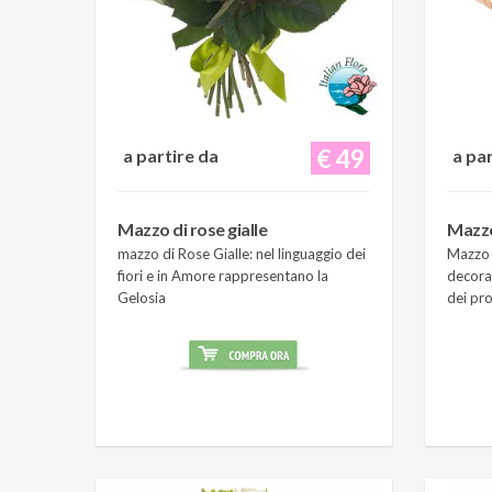
€ 49
a partire da
a pa
Mazzo di rose gialle
Mazzo
mazzo di Rose Gialle: nel linguaggio dei
Mazzo 
fiori e in Amore rappresentano la
decora
Gelosia
dei pro