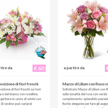
€ 60
rtire da
a partire da
sizione di fiori freschi
Mazzo di Lilium con Rose r
zione di fiori freschi sui toni
Sofisticato Mazzo di Lilium con 
a e del bianco con roselline,
sulle tonalità del rosa con verde 
e gerbere in cesto di vimini con
complemento: splendido pensie
(il cestino può variare)
fiorito elegante per fare gli augur