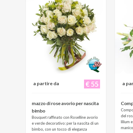
€ 55
a partire da
a pa
mazzo di rose avorio per nascita
Compo
Composi
bimbo
del ros
Bouquet raffinato con Roselline avorio
lilium 
e verde decorativo: per la nascita di un
manico 
bimbo, con un tocco di eleganza