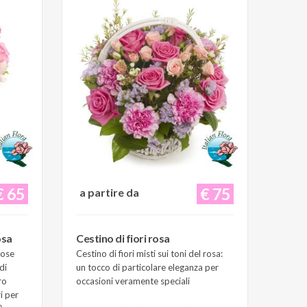
€ 65
€ 75
a partire da
osa
Cestino di fiori rosa
Rose
Cestino di fiori misti sui toni del rosa:
di
un tocco di particolare eleganza per
ro
occasioni veramente speciali
i per