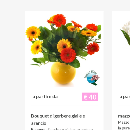
€ 40
a partire da
a pa
Bouquet di gerbere gialle e
mazzo 
Mazzo d
arancio
la pure
Bouquet di gerbere gialle e arancio e