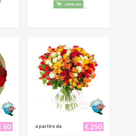
)
€ 80
€ 250
a partire da