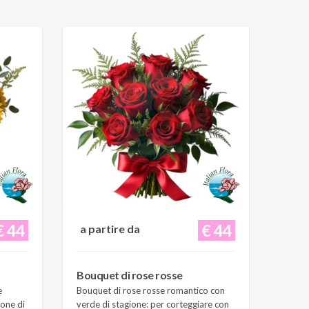
€ 44
€ 44
a partire da
Bouquet di rose rosse
e
Bouquet di rose rosse romantico con
ione di
verde di stagione: per corteggiare con