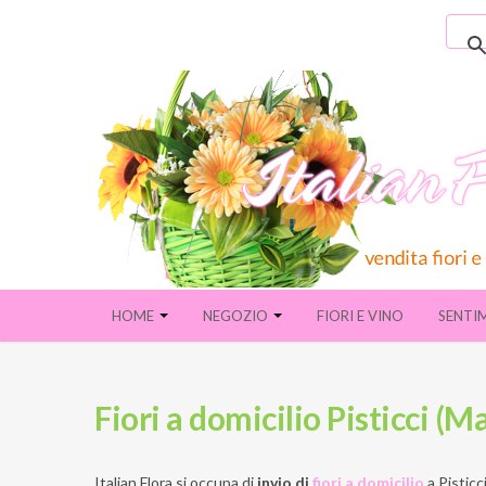
HOME
NEGOZIO
FIORI E VINO
SENTI
Fiori a domicilio Pisticci (M
Italian Flora si occupa di
invio di
fiori a domicilio
a
Pisticc