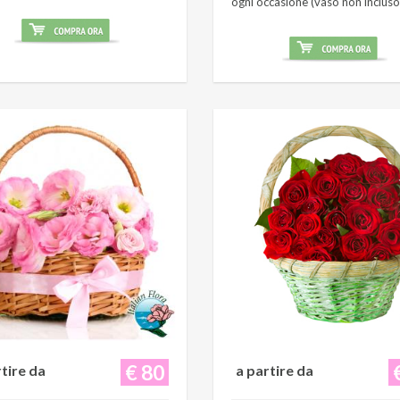
ogni occasione (vaso non incluso
€ 80
rtire da
a partire da