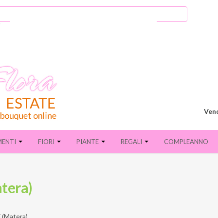
Vend
MENTI
FIORI
PIANTE
REGALI
COMPLEANNO
atera)
i (Matera)