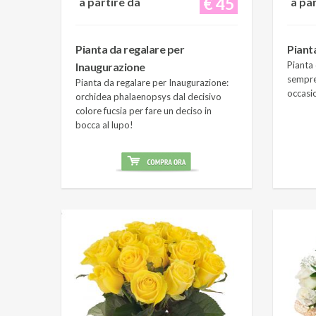
€ 45
a partire da
a pa
Pianta da regalare per
Piant
Pianta 
Inaugurazione
sempre
Pianta da regalare per Inaugurazione:
occasi
orchidea phalaenopsys dal decisivo
colore fucsia per fare un deciso in
bocca al lupo!