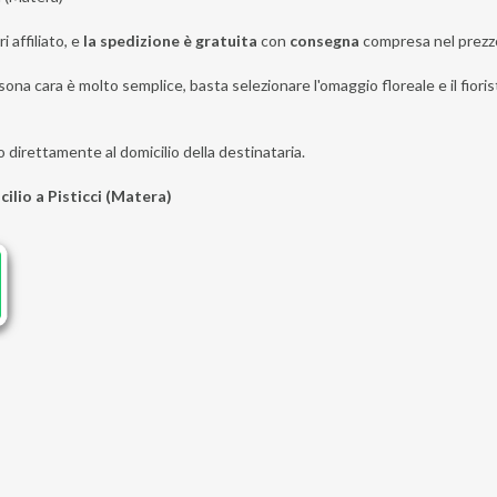
i affiliato, e
la spedizione è gratuita
con
consegna
compresa nel prezz
ona cara è molto semplice, basta selezionare l'omaggio floreale e il fiorist
o direttamente al domicilio della destinataria.
cilio a Pisticci (Matera)