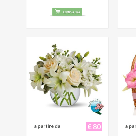
€ 80
a partire da
a pa