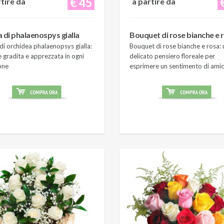
€ 45
rtire da
a partire da
a di phalaenospys gialla
Bouquet di rose bianche e 
di orchidea phalaenopsys gialla:
Bouquet di rose bianche e rosa: 
 gradita e apprezzata in ogni
delicato pensiero floreale per
one
esprimere un sentimento di amic