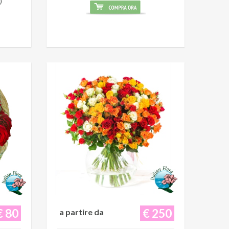
)
€ 80
€ 250
a partire da