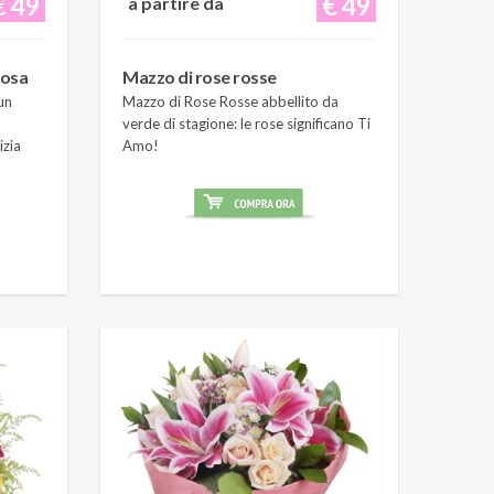
€ 49
€ 49
a partire da
rosa
Mazzo di rose rosse
un
Mazzo di Rose Rosse abbellito da
verde di stagione: le rose significano Ti
izia
Amo!