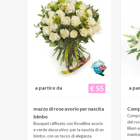
€ 55
a partire da
a pa
mazzo di rose avorio per nascita
Compo
Composi
bimbo
del ros
Bouquet raffinato con Roselline avorio
lilium 
e verde decorativo: per la nascita di un
manico 
bimbo, con un tocco di eleganza