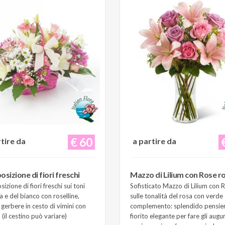
€ 60
rtire da
a partire da
sizione di fiori freschi
Mazzo di Lilium con Rose r
zione di fiori freschi sui toni
Sofisticato Mazzo di Lilium con 
a e del bianco con roselline,
sulle tonalità del rosa con verde 
e gerbere in cesto di vimini con
complemento: splendido pensie
(il cestino può variare)
fiorito elegante per fare gli augur