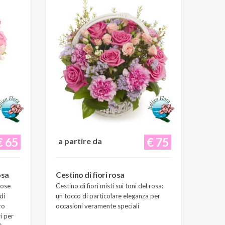
€ 65
€ 75
a partire da
osa
Cestino di fiori rosa
Rose
Cestino di fiori misti sui toni del rosa:
di
un tocco di particolare eleganza per
ro
occasioni veramente speciali
i per