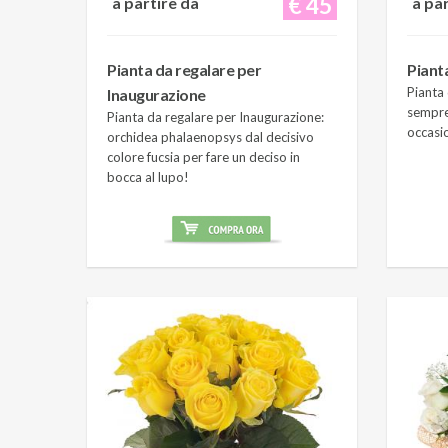
€ 45
a partire da
a pa
Pianta da regalare per
Piant
Pianta 
Inaugurazione
sempre
Pianta da regalare per Inaugurazione:
occasi
orchidea phalaenopsys dal decisivo
colore fucsia per fare un deciso in
bocca al lupo!