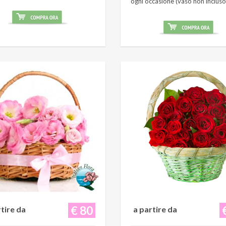
ogni occasione (vaso non incluso
€ 80
rtire da
a partire da