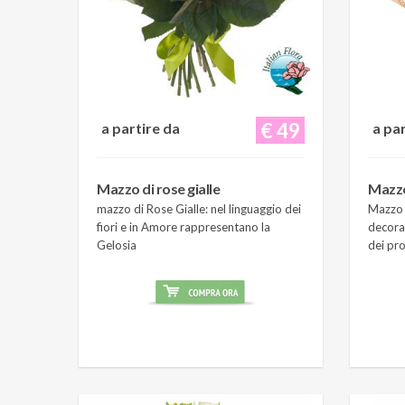
€ 49
a partire da
a pa
Mazzo di rose gialle
Mazzo
mazzo di Rose Gialle: nel linguaggio dei
Mazzo 
fiori e in Amore rappresentano la
decora
Gelosia
dei pro