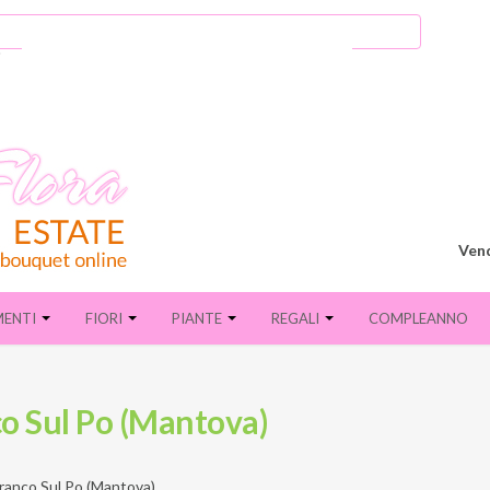
Vend
MENTI
FIORI
PIANTE
REGALI
COMPLEANNO
co Sul Po (Mantova)
ranco Sul Po (Mantova)