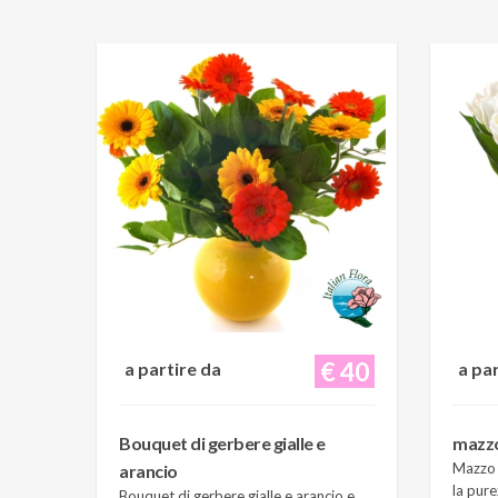
€ 40
a partire da
a pa
Bouquet di gerbere gialle e
mazzo 
Mazzo d
arancio
la pure
Bouquet di gerbere gialle e arancio e