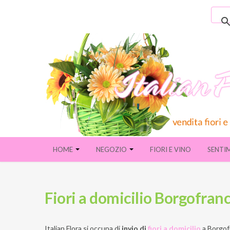
HOME
NEGOZIO
FIORI E VINO
SENTI
Fiori a domicilio Borgofran
Italian Flora si occupa di
invio di
fiori a domicilio
a
Borgof