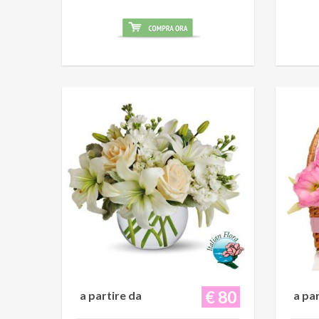
€ 80
a partire da
a pa