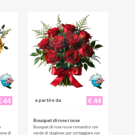
€ 44
€ 44
a partire da
Bouquet di rose rosse
e
Bouquet di rose rosse romantico con
ione di
verde di stagione: per corteggiare con