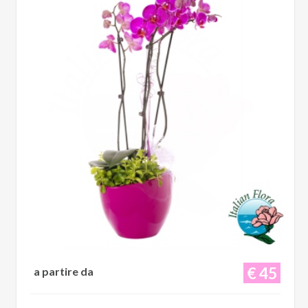
€ 45
a partire da