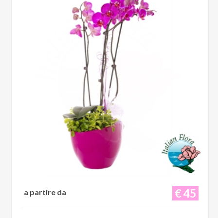
€ 45
a partire da