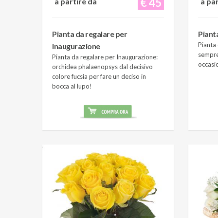
€ 45
a partire da
a pa
Pianta da regalare per
Piant
Pianta 
Inaugurazione
sempre
Pianta da regalare per Inaugurazione:
occasi
orchidea phalaenopsys dal decisivo
colore fucsia per fare un deciso in
bocca al lupo!