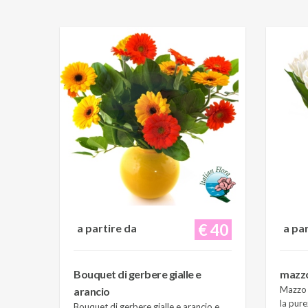
€ 40
a partire da
a pa
Bouquet di gerbere gialle e
mazzo 
Mazzo d
arancio
la pure
Bouquet di gerbere gialle e arancio e