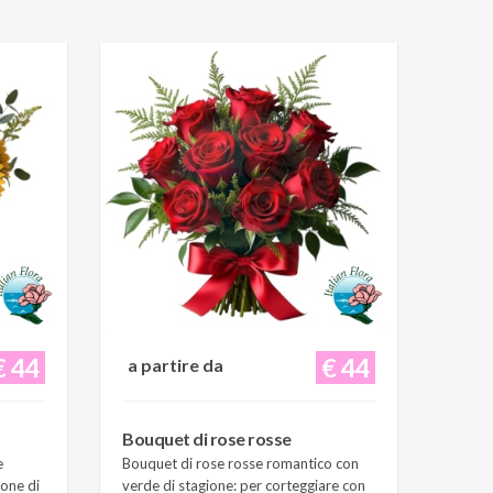
€ 44
€ 44
a partire da
Bouquet di rose rosse
e
Bouquet di rose rosse romantico con
ione di
verde di stagione: per corteggiare con