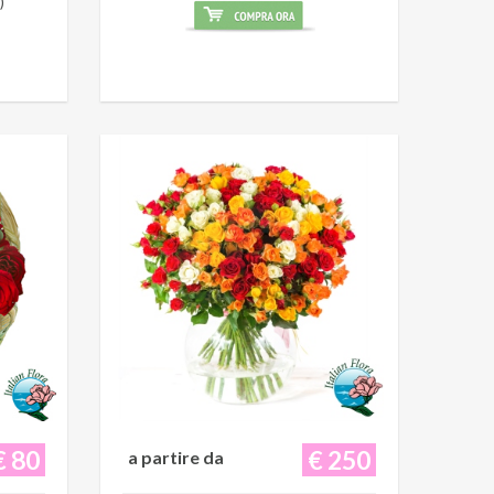
)
€ 80
€ 250
a partire da