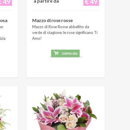
€ 49
€ 49
a partire da
rosa
Mazzo di rose rosse
un
Mazzo di Rose Rosse abbellito da
verde di stagione: le rose significano Ti
izia
Amo!