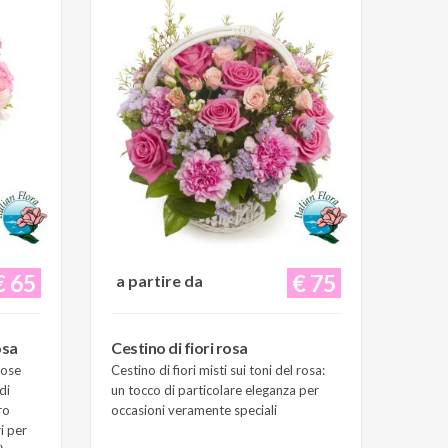
€ 65
€ 75
a partire da
osa
Cestino di fiori rosa
Rose
Cestino di fiori misti sui toni del rosa:
di
un tocco di particolare eleganza per
ro
occasioni veramente speciali
i per