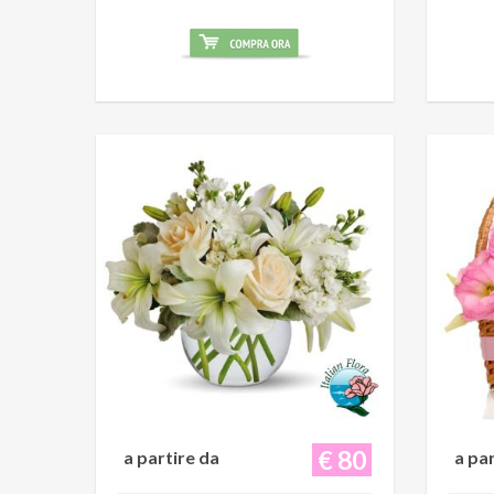
€ 80
a partire da
a pa