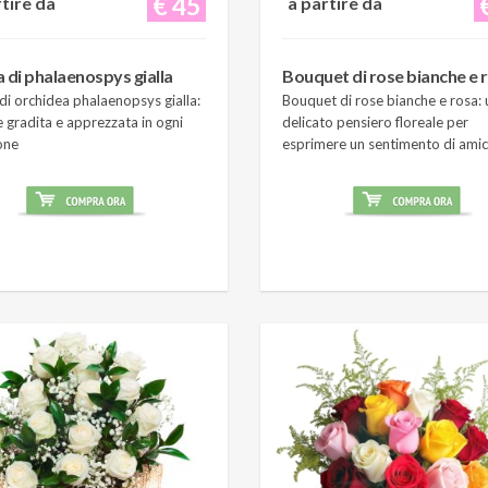
€ 45
rtire da
a partire da
a di phalaenospys gialla
Bouquet di rose bianche e 
di orchidea phalaenopsys gialla:
Bouquet di rose bianche e rosa: 
 gradita e apprezzata in ogni
delicato pensiero floreale per
one
esprimere un sentimento di amic