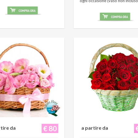
ogni occasione (vaso non incluso
€ 80
rtire da
a partire da