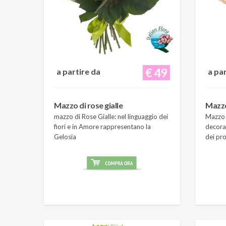
€ 49
a partire da
a pa
Mazzo di rose gialle
Mazzo
mazzo di Rose Gialle: nel linguaggio dei
Mazzo 
fiori e in Amore rappresentano la
decora
Gelosia
dei pro