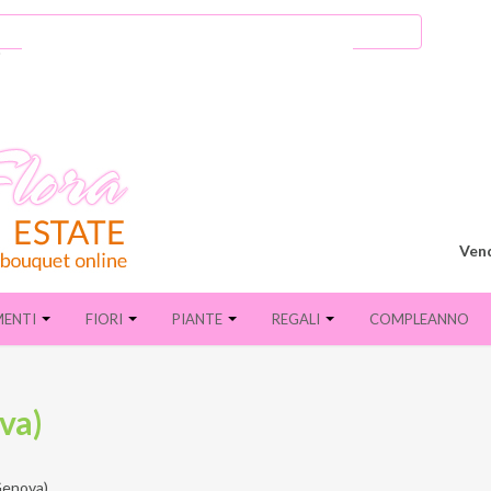
Vend
MENTI
FIORI
PIANTE
REGALI
COMPLEANNO
ova)
Genova)