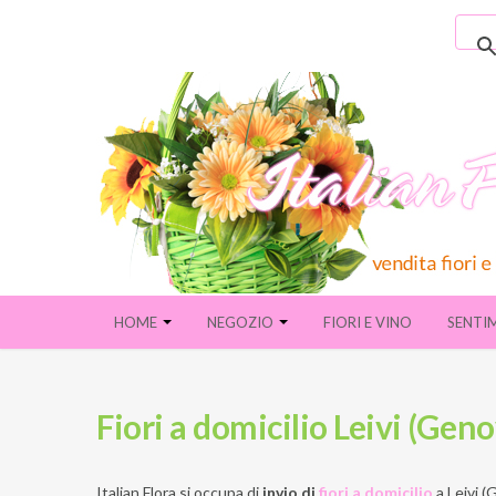
HOME
NEGOZIO
FIORI E VINO
SENTI
Fiori a domicilio Leivi (Gen
Italian Flora si occupa di
invio di
fiori a domicilio
a
Leivi (