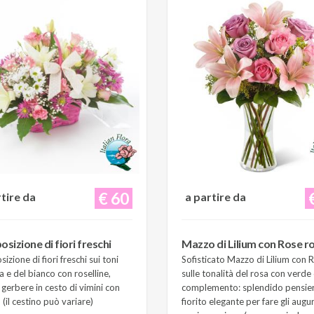
€ 60
rtire da
a partire da
sizione di fiori freschi
Mazzo di Lilium con Rose r
zione di fiori freschi sui toni
Sofisticato Mazzo di Lilium con 
a e del bianco con roselline,
sulle tonalità del rosa con verde 
e gerbere in cesto di vimini con
complemento: splendido pensie
(il cestino può variare)
fiorito elegante per fare gli augur