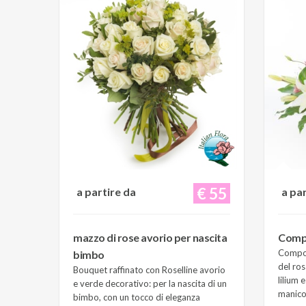
€ 55
a partire da
a pa
mazzo di rose avorio per nascita
Compo
Composi
bimbo
del ros
Bouquet raffinato con Roselline avorio
lilium 
e verde decorativo: per la nascita di un
manico 
bimbo, con un tocco di eleganza