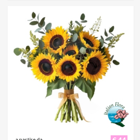
€ 44
a partire da