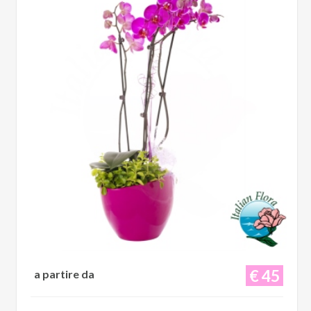
€ 45
a partire da