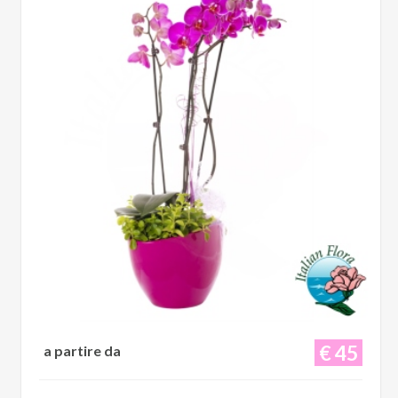
€ 45
a partire da