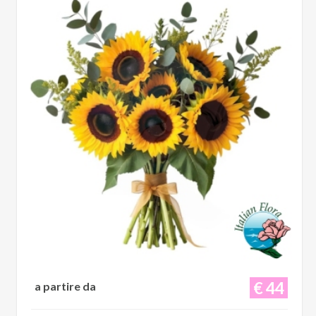
€ 44
a partire da