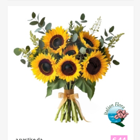
€ 44
a partire da