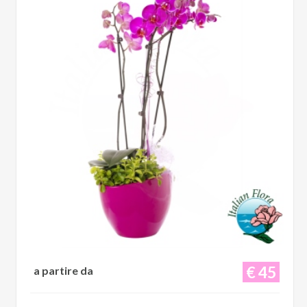
€ 45
a partire da