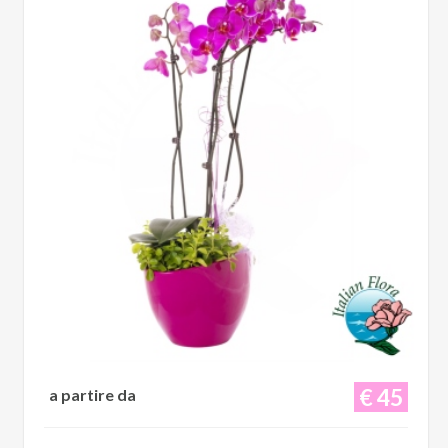
€ 45
a partire da