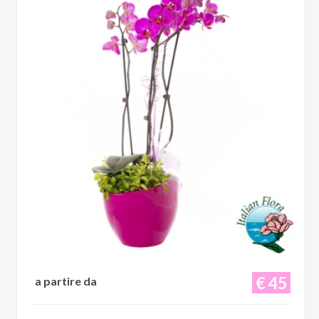
€ 45
a partire da