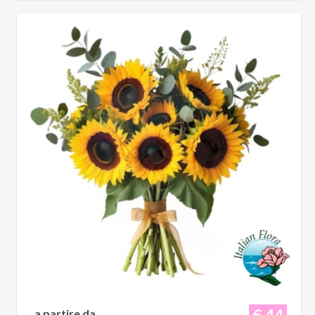
€ 44
a partire da