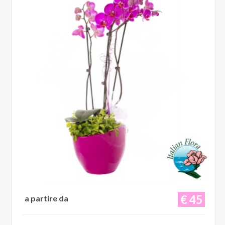
€ 45
a partire da