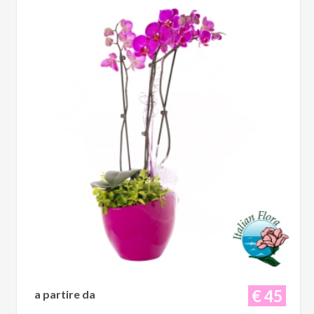
€ 45
a partire da