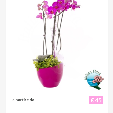
€ 45
a partire da