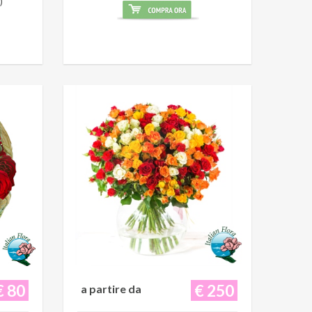
)
€ 80
€ 250
a partire da