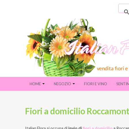
HOME
NEGOZIO
FIORI E VINO
SENTI
Fiori a domicilio Roccamont
Italian Flora si occupa di
invio di
fiori a domicilio
a
Roccam