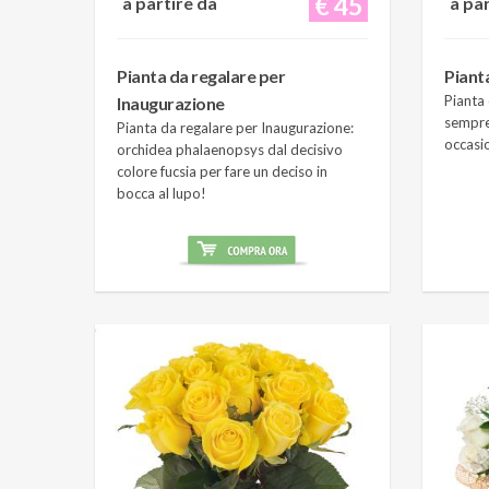
€ 45
a partire da
a pa
Pianta da regalare per
Piant
Pianta 
Inaugurazione
sempre
Pianta da regalare per Inaugurazione:
occasi
orchidea phalaenopsys dal decisivo
colore fucsia per fare un deciso in
bocca al lupo!