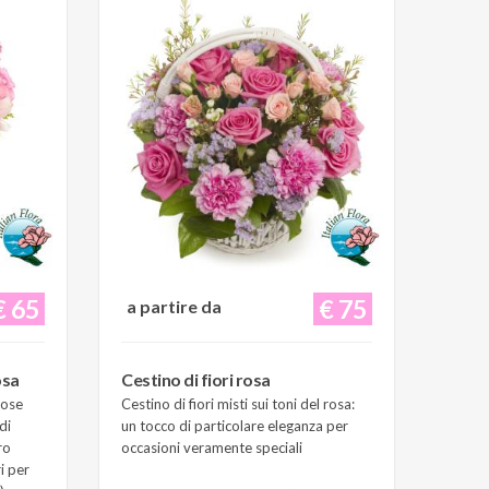
€ 65
€ 75
a partire da
osa
Cestino di fiori rosa
Rose
Cestino di fiori misti sui toni del rosa:
di
un tocco di particolare eleganza per
ro
occasioni veramente speciali
i per