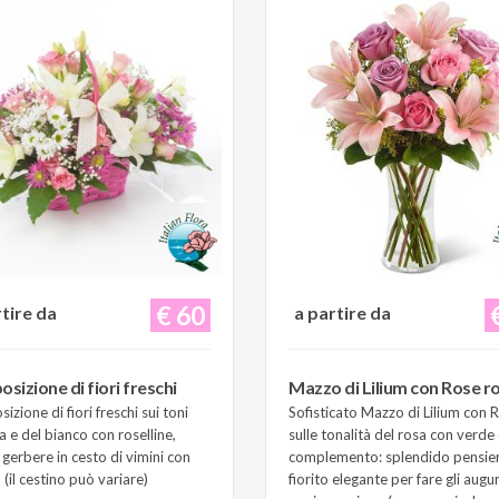
€ 60
rtire da
a partire da
sizione di fiori freschi
Mazzo di Lilium con Rose r
zione di fiori freschi sui toni
Sofisticato Mazzo di Lilium con 
a e del bianco con roselline,
sulle tonalità del rosa con verde 
e gerbere in cesto di vimini con
complemento: splendido pensie
(il cestino può variare)
fiorito elegante per fare gli augur