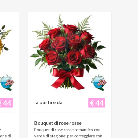
€ 44
€ 44
a partire da
Bouquet di rose rosse
e
Bouquet di rose rosse romantico con
ione di
verde di stagione: per corteggiare con