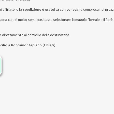
i affiliato, e
la spedizione è gratuita
con
consegna
compresa nel prezz
sona cara è molto semplice, basta selezionare l'omaggio floreale e il fiori
o direttamente al domicilio della destinataria.
icilio a Roccamontepiano (Chieti)