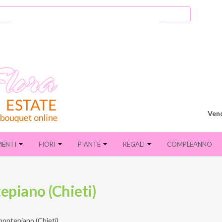
Vend
MENTI
FIORI
PIANTE
REGALI
COMPLEANNO
epiano (Chieti)
ontepiano (Chieti)