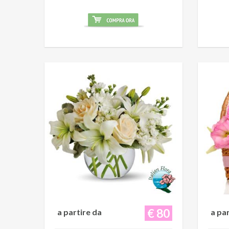
€ 80
a partire da
a pa