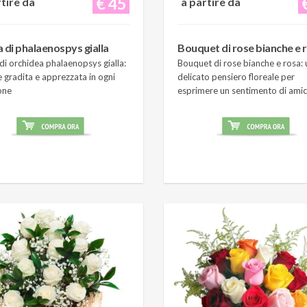
€ 45
rtire da
a partire da
a di phalaenospys gialla
Bouquet di rose bianche e 
di orchidea phalaenopsys gialla:
Bouquet di rose bianche e rosa: 
 gradita e apprezzata in ogni
delicato pensiero floreale per
one
esprimere un sentimento di amic