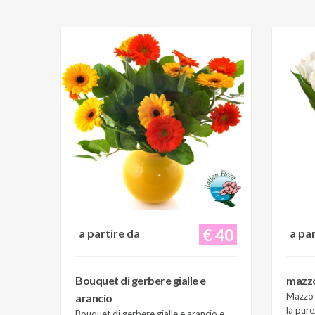
€ 40
a partire da
a pa
Bouquet di gerbere gialle e
mazzo 
Mazzo d
arancio
la pure
Bouquet di gerbere gialle e arancio e