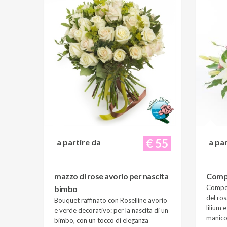
€ 55
a partire da
a pa
mazzo di rose avorio per nascita
Compo
Composi
bimbo
del ros
Bouquet raffinato con Roselline avorio
lilium 
e verde decorativo: per la nascita di un
manico 
bimbo, con un tocco di eleganza