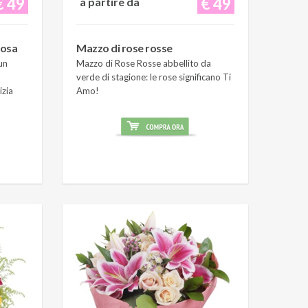
€ 49
€ 49
a partire da
rosa
Mazzo di rose rosse
un
Mazzo di Rose Rosse abbellito da
verde di stagione: le rose significano Ti
izia
Amo!