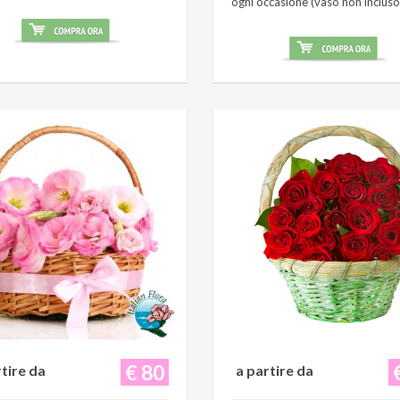
ogni occasione (vaso non incluso
€ 80
rtire da
a partire da