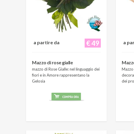
€ 49
a partire da
a pa
Mazzo di rose gialle
Mazzo
mazzo di Rose Gialle: nel linguaggio dei
Mazzo 
fiori e in Amore rappresentano la
decora
Gelosia
dei pro