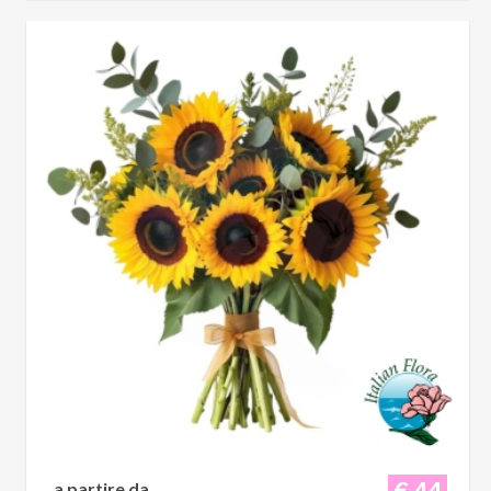
€ 44
a partire da