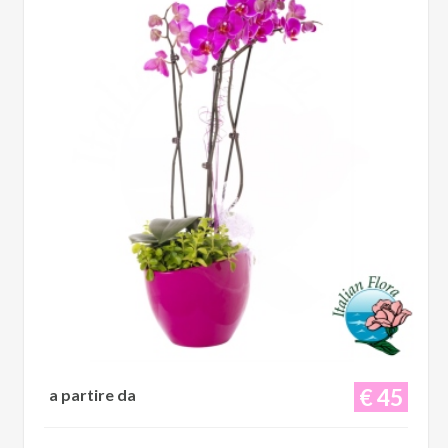
€ 45
a partire da