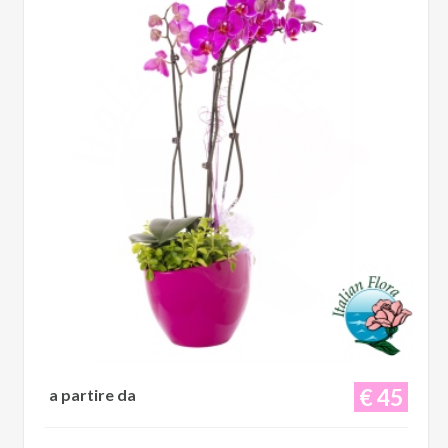
€ 45
a partire da