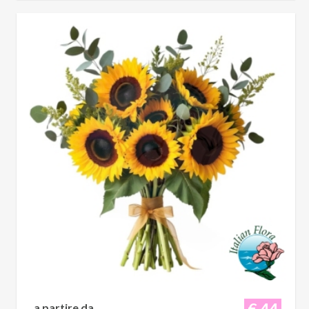
€ 44
a partire da