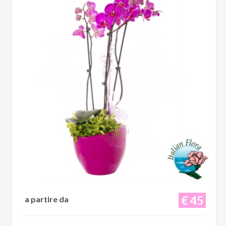
€ 45
a partire da