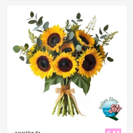
€ 44
a partire da