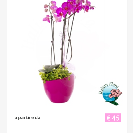
€ 45
a partire da