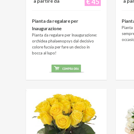
€ 45
a partire da
a pa
Pianta da regalare per
Piant
Pianta 
Inaugurazione
sempre
Pianta da regalare per Inaugurazione:
occasi
orchidea phalaenopsys dal decisivo
colore fucsia per fare un deciso in
bocca al lupo!