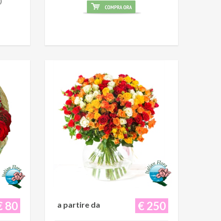
)
€ 80
€ 250
a partire da