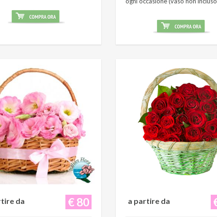
ogni occasione (vaso non incluso
€ 80
rtire da
a partire da