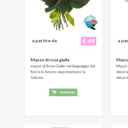
€ 49
a partire da
a pa
Mazzo di rose gialle
Mazzo
mazzo di Rose Gialle: nel linguaggio dei
Mazzo 
fiori e in Amore rappresentano la
decora
Gelosia
dei pro