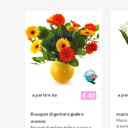
€ 40
a partire da
a pa
Bouquet di gerbere gialle e
mazzo 
Mazzo d
arancio
la pure
Bouquet di gerbere gialle e arancio e