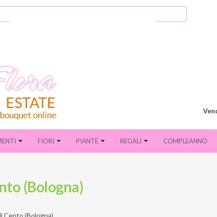
Vend
MENTI
FIORI
PIANTE
REGALI
COMPLEANNO
ento (Bologna)
di Cento (Bologna)