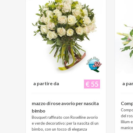
€ 55
a partire da
a pa
mazzo di rose avorio per nascita
Compo
Composi
bimbo
del ros
Bouquet raffinato con Roselline avorio
lilium 
e verde decorativo: per la nascita di un
manico 
bimbo, con un tocco di eleganza