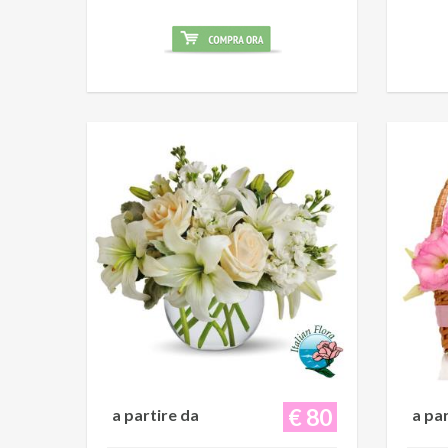
€ 80
a partire da
a pa