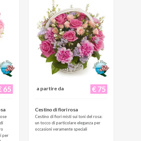
€ 65
€ 75
a partire da
osa
Cestino di fiori rosa
Rose
Cestino di fiori misti sui toni del rosa:
di
un tocco di particolare eleganza per
ro
occasioni veramente speciali
i per