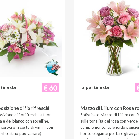
€ 60
rtire da
a partire da
sizione di fiori freschi
Mazzo di Lilium con Rose r
zione di fiori freschi sui toni
Sofisticato Mazzo di Lilium con 
a e del bianco con roselline,
sulle tonalità del rosa con verde 
e gerbere in cesto di vimini con
complemento: splendido pensie
(il cestino può variare)
fiorito elegante per fare gli augur