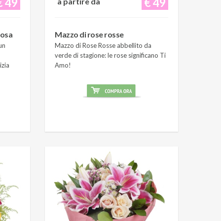
€ 49
€ 49
a partire da
rosa
Mazzo di rose rosse
un
Mazzo di Rose Rosse abbellito da
verde di stagione: le rose significano Ti
izia
Amo!