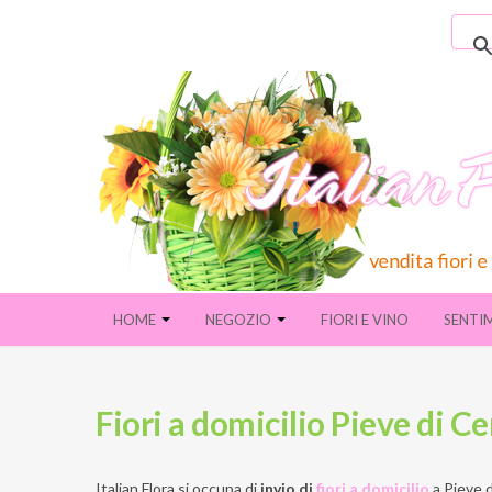
HOME
NEGOZIO
FIORI E VINO
SENTI
Fiori a domicilio Pieve di C
Italian Flora si occupa di
invio di
fiori a domicilio
a
Pieve 