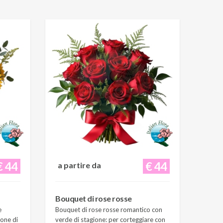
€ 44
€ 44
a partire da
Bouquet di rose rosse
e
Bouquet di rose rosse romantico con
ione di
verde di stagione: per corteggiare con