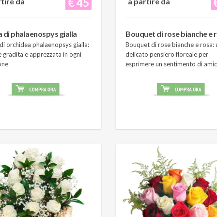
€ 45
rtire da
a partire da
a di phalaenospys gialla
Bouquet di rose bianche e 
di orchidea phalaenopsys gialla:
Bouquet di rose bianche e rosa: 
 gradita e apprezzata in ogni
delicato pensiero floreale per
one
esprimere un sentimento di amic